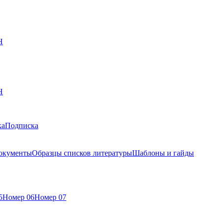
Н
Н
ка
Подписка
окументы
Образцы списков литературы
Шаблоны и гайды
5
Номер 06
Номер 07