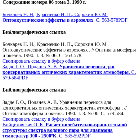
Содержание номера 06 тома 3, 1990 г.
Бочкарев Н. Н., Красненко Н. П., Сорокин Ю. М.
Оптоакустические эффекты в аэрозолях
. С. 563-578
PDF
Библиографическая ссылка
Бочкарев Н. Н., Красненко Н. П., Сорокин Ю. М.
Оптоакустические эффекты в аэрозолях . // Оптика атмосферы
и океана. 1990. Т. 3. № 06. С. 563-578.
Скопировать ссылку в буфер обмена
Задде Г. О., Поданев А. В.
Уравнения переноса для
консервативных оптических характеристик атмосферы
. С.
579-584
PDF
Библиографическая ссылка
Задде Г. О., Поданев А. В. Уравнения переноса для
консервативных оптических характеристик атмосферы . //
Оптика атмосферы и океана. 1990. Т. 3. № 06. С. 579-584.
Скопировать ссылку в буфер обмена
Войцеховская О. К.
Расчет колебательно-вращательной
структуры спектра водяного пара для диапазона
температур 300 - 2500ºК
. С. 585-592
PDF