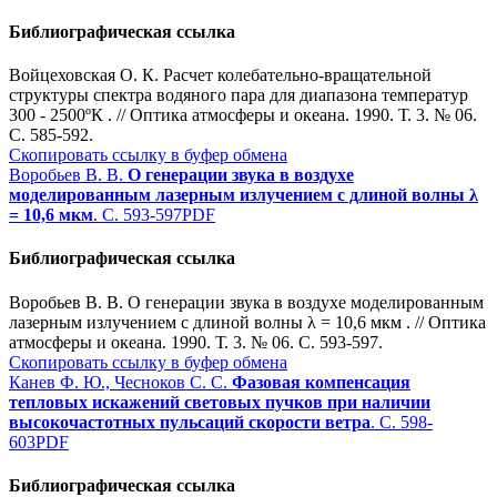
Библиографическая ссылка
Войцеховская О. К. Расчет колебательно-вращательной
структуры спектра водяного пара для диапазона температур
300 - 2500ºК . // Оптика атмосферы и океана. 1990. Т. 3. № 06.
С. 585-592.
Скопировать ссылку в буфер обмена
Воробьев В. В.
О генерации звука в воздухе
моделированным лазерным излучением с длиной волны λ
= 10,6 мкм
. С. 593-597
PDF
Библиографическая ссылка
Воробьев В. В. О генерации звука в воздухе моделированным
лазерным излучением с длиной волны λ = 10,6 мкм . // Оптика
атмосферы и океана. 1990. Т. 3. № 06. С. 593-597.
Скопировать ссылку в буфер обмена
Канев Ф. Ю., Чесноков С. С.
Фазовая компенсация
тепловых искажений световых пучков при наличии
высокочастотных пульсаций скорости ветра
. С. 598-
603
PDF
Библиографическая ссылка