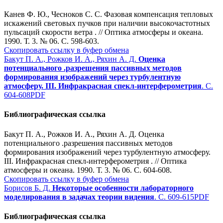
Канев Ф. Ю., Чесноков С. С. Фазовая компенсация тепловых
искажений световых пучков при наличии высокочастотных
пульсаций скорости ветра . // Оптика атмосферы и океана.
1990. Т. 3. № 06. С. 598-603.
Скопировать ссылку в буфер обмена
Бакут П. А., Рожков И. А., Ряхин А. Д.
Оценка
потенциального .разрешения пассивных методов
формирования изображений через турбулентную
атмосферу. III. Инфракрасная спекл-интерферометрия
. С.
604-608
PDF
Библиографическая ссылка
Бакут П. А., Рожков И. А., Ряхин А. Д. Оценка
потенциального .разрешения пассивных методов
формирования изображений через турбулентную атмосферу.
III. Инфракрасная спекл-интерферометрия . // Оптика
атмосферы и океана. 1990. Т. 3. № 06. С. 604-608.
Скопировать ссылку в буфер обмена
Борисов Б. Д.
Некоторые особенности лабораторного
моделирования в задачах теории видения
. С. 609-615
PDF
Библиографическая ссылка