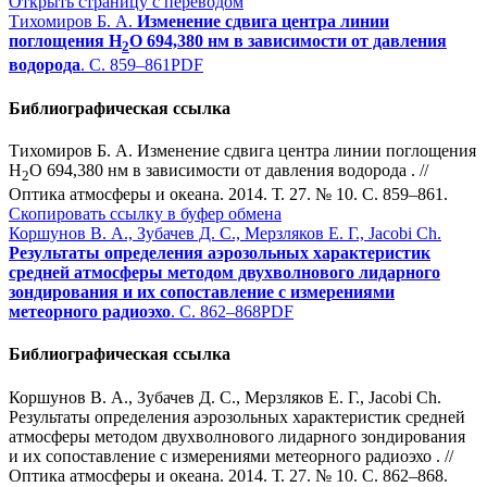
Открыть страницу с переводом
Тихомиров Б. А.
Изменение сдвига центра линии
поглощения Н
О 694,380 нм в зависимости от давления
2
водорода
. С. 859–861
PDF
Библиографическая ссылка
Тихомиров Б. А. Изменение сдвига центра линии поглощения
Н
О 694,380 нм в зависимости от давления водорода . //
2
Оптика атмосферы и океана. 2014. Т. 27. № 10. С. 859–861.
Скопировать ссылку в буфер обмена
Коршунов В. А., Зубачев Д. С., Мерзляков Е. Г., Jacobi Ch.
Результаты определения аэрозольных характеристик
средней атмосферы методом двухволнового лидарного
зондирования и их сопоставление с измерениями
метеорного радиоэхо
. С. 862–868
PDF
Библиографическая ссылка
Коршунов В. А., Зубачев Д. С., Мерзляков Е. Г., Jacobi Ch.
Результаты определения аэрозольных характеристик средней
атмосферы методом двухволнового лидарного зондирования
и их сопоставление с измерениями метеорного радиоэхо . //
Оптика атмосферы и океана. 2014. Т. 27. № 10. С. 862–868.