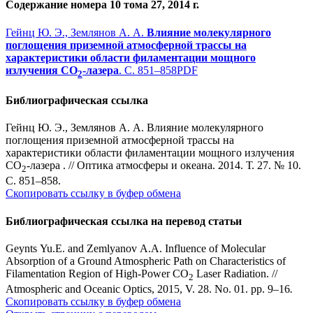
Содержание номера 10 тома 27, 2014 г.
Гейнц Ю. Э., Землянов А. А.
Влияние молекулярного
поглощения приземной атмосферной трассы на
характеристики области филаментации мощного
излучения CO
-лазера
. С. 851–858
PDF
2
Библиографическая ссылка
Гейнц Ю. Э., Землянов А. А. Влияние молекулярного
поглощения приземной атмосферной трассы на
характеристики области филаментации мощного излучения
CO
-лазера . // Оптика атмосферы и океана. 2014. Т. 27. № 10.
2
С. 851–858.
Скопировать ссылку в буфер обмена
Библиографическая ссылка на перевод статьи
Geynts Yu.E. and Zemlyanov A.A. Influence of Molecular
Absorption of a Ground Atmospheric Path on Characteristics of
Filamentation Region of High-Power CO
Laser Radiation. //
2
Atmospheric and Oceanic Optics, 2015, V. 28. No. 01. pp. 9–16
.
Скопировать ссылку в буфер обмена