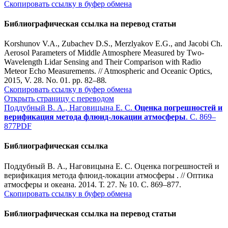
Скопировать ссылку в буфер обмена
Библиографическая ссылка на перевод статьи
Korshunov V.A., Zubachev D.S., Merzlyakov E.G., and Jacobi Ch.
Aerosol Parameters of Middle Atmosphere Measured by Two-
Wavelength Lidar Sensing and Their Comparison with Radio
Meteor Echo Measurements. // Atmospheric and Oceanic Optics,
2015, V. 28. No. 01. pp. 82–88
.
Скопировать ссылку в буфер обмена
Открыть страницу с переводом
Поддубный В. А., Наговицына Е. С.
Оценка погрешностей и
верификация метода флюид-локации атмосферы
. С. 869–
877
PDF
Библиографическая ссылка
Поддубный В. А., Наговицына Е. С. Оценка погрешностей и
верификация метода флюид-локации атмосферы . // Оптика
атмосферы и океана. 2014. Т. 27. № 10. С. 869–877.
Скопировать ссылку в буфер обмена
Библиографическая ссылка на перевод статьи