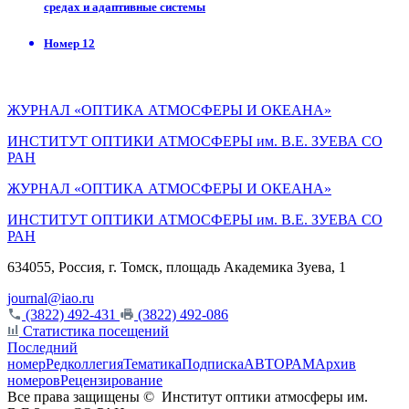
средах и адаптивные системы
Номер 12
ЖУРНАЛ «ОПТИКА АТМОСФЕРЫ И ОКЕАНА»
ИНСТИТУТ ОПТИКИ АТМОСФЕРЫ им. В.Е. ЗУЕВА СО
РАН
ЖУРНАЛ «ОПТИКА АТМОСФЕРЫ И ОКЕАНА»
ИНСТИТУТ ОПТИКИ АТМОСФЕРЫ
им.
В.Е. ЗУЕВА СО
РАН
634055, Россия, г. Томск, площадь Академика Зуева, 1
journal@iao.ru
(3822) 492-431
(3822) 492-086
Статистика посещений
Последний
номер
Редколлегия
Тематика
Подписка
АВТОРАМ
Архив
номеров
Рецензирование
Все права защищены ©
Институт оптики атмосферы им.