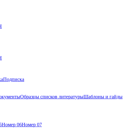
Н
Н
ка
Подписка
окументы
Образцы списков литературы
Шаблоны и гайды
5
Номер 06
Номер 07