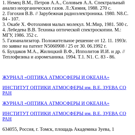
1. Немец В.М., Петров А.А., Соловьев А.А. Спектральный
анализ неорганических газов. Л.:Химия, 1988. 270 c.
2. Гогохия В.В. // Зарубежная радиоэлектроника. 1980. N8.C.
84 - 107.
3. Окабе Х. Фотохимия малых молекул. М.:Мир, 1981. 500 c.
4. Лебедева В.В. Техника оптической спектроскопии. М.:
МГУ, 1986. 352 c.
5. Газоанализатор. Положительное решение от 12. 11. 1993г.
по заявке на патент N5060908 / 25 от 30. 06.1992 г.
6. Булдаков М.А., Жилицкий В.Ф., Ипполитов И.И. и др. //
Теплофизика и аэромеханика. 1994. T.1. N1. C. 83 - 86.
ЖУРНАЛ «ОПТИКА АТМОСФЕРЫ И ОКЕАНА»
ИНСТИТУТ ОПТИКИ АТМОСФЕРЫ им. В.Е. ЗУЕВА СО
РАН
ЖУРНАЛ «ОПТИКА АТМОСФЕРЫ И ОКЕАНА»
ИНСТИТУТ ОПТИКИ АТМОСФЕРЫ
им.
В.Е. ЗУЕВА СО
РАН
634055, Россия, г. Томск, площадь Академика Зуева, 1