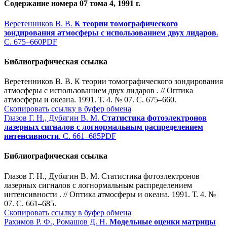
Содержание номера 07 тома 4, 1991 г.
Веретенников В. В.
К теории томографического
зондирования атмосферы с использованием двух лидаров
.
С. 675–660
PDF
Библиографическая ссылка
Веретенников В. В. К теории томографического зондирования
атмосферы с использованием двух лидаров . // Оптика
атмосферы и океана. 1991. Т. 4. № 07. С. 675–660.
Скопировать ссылку в буфер обмена
Глазов Г. Н., Дубягин В. М.
Статистика фотоэлектронов
лазерных сигналов с логнормальным распределением
интенсивности
. С. 661–685
PDF
Библиографическая ссылка
Глазов Г. Н., Дубягин В. М. Статистика фотоэлектронов
лазерных сигналов с логнормальным распределением
интенсивности . // Оптика атмосферы и океана. 1991. Т. 4. №
07. С. 661–685.
Скопировать ссылку в буфер обмена
Рахимов Р. Ф., Ромашов Д. Н.
Модельные оценки матрицы