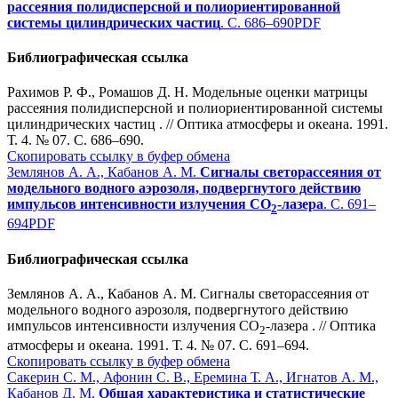
рассеяния полидисперсной и полиориентированной
системы цилиндрических частиц
. С. 686–690
PDF
Библиографическая ссылка
Рахимов Р. Ф., Ромашов Д. Н. Модельные оценки матрицы
рассеяния полидисперсной и полиориентированной системы
цилиндрических частиц . // Оптика атмосферы и океана. 1991.
Т. 4. № 07. С. 686–690.
Скопировать ссылку в буфер обмена
Землянов А. А., Кабанов А. М.
Сигналы светорассеяния от
модельного водного аэрозоля, подвергнутого действию
импульсов интенсивности излучения СО
-лазера
. С. 691–
2
694
PDF
Библиографическая ссылка
Землянов А. А., Кабанов А. М. Сигналы светорассеяния от
модельного водного аэрозоля, подвергнутого действию
импульсов интенсивности излучения СО
-лазера . // Оптика
2
атмосферы и океана. 1991. Т. 4. № 07. С. 691–694.
Скопировать ссылку в буфер обмена
Сакерин С. М., Афонин С. В., Еремина Т. А., Игнатов А. М.,
Кабанов Д. М.
Общая характеристика и статистические