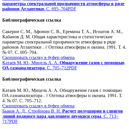
параметры спектральной прозрачности атмосферы в ряде
районов Атлантики
. С. 695–704
PDF
Библиографическая ссылка
Сакерин С. М., Афонин С. В., Еремина Т. А., Игнатов А. М.,
Кабанов Д. М. Общая характеристика и статистические
параметры спектральной прозрачности атмосферы в ряде
районов Атлантики . // Оптика атмосферы и океана. 1991. Т. 4.
№ 07. С. 695–704.
Скопировать ссылку в буфер обмена
Катаев М. Ю., Мицель А. А.
Обнаружение газов с помощью
ОА-газоанализатора
. С. 705–712
PDF
Библиографическая ссылка
Катаев М. Ю., Мицель А. А. Обнаружение газов с помощью
ОА-газоанализатора . // Оптика атмосферы и океана. 1991. Т.
4. № 07. С. 705–712.
Скопировать ссылку в буфер обмена
Быков А. Д., Стройнова В. Н.
Расчет полуширин и сдвигов
линий водяного пара давлением двуокиси серы
. С. 713–
717
PDF