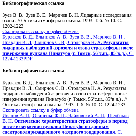
Библиографическая ссылка
Зуев В. В., Зуев В. Е., Маричев В. Н. Лидарные исследования
озона . // Оптика атмосферы и океана. 1993. Т. 6. № 10. С.
1202-1223.
Скопировать ссылку в буфер обмена
Бурлаков В. Д., Ельников А. В., Зуев В. В., Маричев В. Н.,
Правдин В. Л., Смирнов С. В., Столярова Н. А.
Результаты
лидарных наблюдений аэрозоля и озона стратосферы после
извержения вулкана Пинатубо (г. Томск, 56°с.ш., 85°в.д.)
. С.
1224-1233
PDF
Библиографическая ссылка
Бурлаков В. Д., Ельников А. В., Зуев В. В., Маричев В. Н.,
Правдин В. Л., Смирнов С. В., Столярова Н. А. Результаты
лидарных наблюдений аэрозоля и озона стратосферы после
извержения вулкана Пинатубо (г. Томск, 56°с.ш., 85°в.д.) . //
Оптика атмосферы и океана. 1993. Т. 6. № 10. С. 1224-1233.
Скопировать ссылку в буфер обмена
Иванов А. П., Осипенко Ф. П., Чайковский А. П., Щербаков
В. Н.
Оптические характеристики стратосферы в период
после извержения вулкана Пинатубо по данным
спектрополяризационного лазерного зондирования
. С.