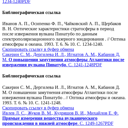
1234-1240
PDF
Библиографическая ссылка
Иванов А. П., Осипенко Ф. П., Чайковский А. П., Щербаков
В. Н. Оптические характеристики стратосферы в период
после извержения вулкана Пинатубо по данным
спектрополяризационного лазерного зондирования . // Оптика
атмосферы и океана. 1993. Т. 6. № 10. С. 1234-1240.
Скопировать ссылку в буфер обмена
Сакерин С. М., Дергилева И. Л., Игнатов А. М., Кабанов Д.
М.
О повышении замутнения атмосферы Атлантики после
извержения вулкана Пинатубо
. С. 1241-1248
PDF
Библиографическая ссылка
Сакерин С. М., Дергилева И. Л., Игнатов А. М., Кабанов Д.
М. О повышении замутнения атмосферы Атлантики после
извержения вулкана Пинатубо . // Оптика атмосферы и океана.
1993. Т. 6. № 10. С. 1241-1248.
Скопировать ссылку в буфер обмена
Ивлев Л. С., Жуков В. М., Кудряшов В. И., Михайлов Е. Ф.
Прямые измерения вещества вулканического
происхождения в нижней атмосфере
. С. 1249-1267
PDF