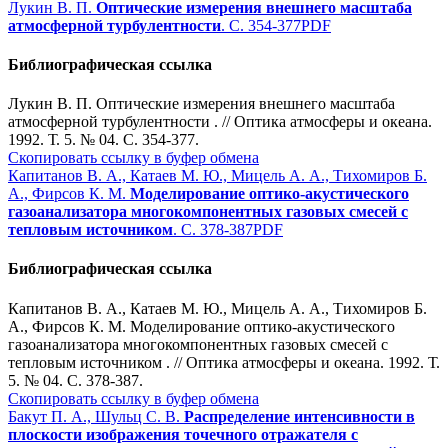
Лукин В. П.
Оптические измерения внешнего масштаба
атмосферной турбулентности
. С. 354-377
PDF
Библиографическая ссылка
Лукин В. П. Оптические измерения внешнего масштаба
атмосферной турбулентности . // Оптика атмосферы и океана.
1992. Т. 5. № 04. С. 354-377.
Скопировать ссылку в буфер обмена
Капитанов В. А., Катаев М. Ю., Мицель А. А., Тихомиров Б.
А., Фирсов К. М.
Моделирование оптико-акустического
газоанализатора многокомпонентных газовых смесей с
тепловым источником
. С. 378-387
PDF
Библиографическая ссылка
Капитанов В. А., Катаев М. Ю., Мицель А. А., Тихомиров Б.
А., Фирсов К. М. Моделирование оптико-акустического
газоанализатора многокомпонентных газовых смесей с
тепловым источником . // Оптика атмосферы и океана. 1992. Т.
5. № 04. С. 378-387.
Скопировать ссылку в буфер обмена
Бакут П. А., Шульц С. В.
Распределение интенсивности в
плоскости изображения точечного отражателя с