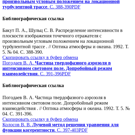
произвольным угловым положением на локационной
турбулентной трассе
. С. 388-390
PDF
Библиографическая ссылка
Бакут П. А., Шульц С. В. Распределение интенсивности в
плоскости изображения точечного отражателя с
произвольным угловым положением на локационной
турбулентной трассе . // Оптика атмосферы и океана. 1992. Т.
5. № 04. С. 388-390.
Скопировать ссылку в буфер обмена
Погодаев В. А.
Частица твердофазного аэрозоля в
интенсивном световом поле. Допробойный режим
взаимодействия
. С. 391-396
PDF
Библиографическая ссылка
Погодаев В. А. Частица твердофазного аэрозоля в
интенсивном световом поле. Допробойный режим
взаимодействия . // Оптика атмосферы и океана. 1992. Т. 5. №
04. С. 391-396.
Скопировать ссылку в буфер обмена
Колосов В. В.
Лучевой метод решения уравнения для
функции когерентности
. С. 397-403
PDF