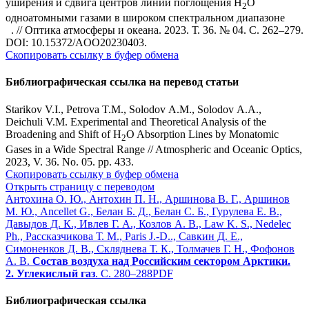
уширения и сдвига центров линий поглощения Н
О
2
одноатомными газами в широком спектральном диапазоне
. // Оптика атмосферы и океана. 2023. Т. 36. № 04. С. 262–279.
DOI: 10.15372/AOO20230403.
Скопировать ссылку в буфер обмена
Библиографическая ссылка на перевод статьи
Starikov V.I., Petrova T.M., Solodov A.M., Solodov A.A.,
Deichuli V.M. Experimental and Theoretical Analysis of the
Broadening and Shift of H
O Absorption Lines by Monatomic
2
Gases in a Wide Spectral Range // Atmospheric and Oceanic Optics,
2023, V. 36. No. 05. pp. 433.
Скопировать ссылку в буфер обмена
Открыть страницу с переводом
Антохина О. Ю., Антохин П. Н., Аршинова В. Г., Аршинов
М. Ю., Ancellet G., Белан Б. Д., Белан С. Б., Гурулева Е. В.,
Давыдов Д. К., Ивлев Г. А., Козлов А. В., Law K. S., Nedelec
Ph., Рассказчикова Т. М., Paris J.-D.., Савкин Д. Е.,
Симоненков Д. В., Скляднева Т. К., Толмачев Г. Н., Фофонов
А. В.
Состав воздуха над Российским сектором Арктики.
2. Углекислый газ
. С. 280–288
PDF
Библиографическая ссылка