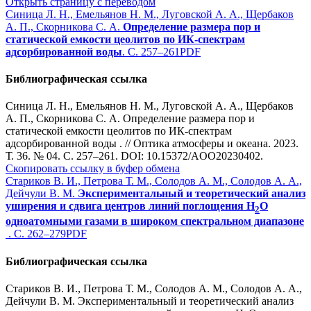
Открыть страницу с переводом
Синица Л. Н., Емельянов Н. М., Луговской А. А., Щербаков
А. П., Скорникова С. А.
Определение размера пор и
статической емкости цеолитов по ИК-спектрам
адсорбированной воды
. С. 257–261
PDF
Библиографическая ссылка
Синица Л. Н., Емельянов Н. М., Луговской А. А., Щербаков
А. П., Скорникова С. А. Определение размера пор и
статической емкости цеолитов по ИК-спектрам
адсорбированной воды . // Оптика атмосферы и океана. 2023.
Т. 36. № 04. С. 257–261. DOI: 10.15372/AOO20230402.
Скопировать ссылку в буфер обмена
Стариков В. И., Петрова Т. М., Солодов А. М., Солодов А. А.,
Дейчули В. М.
Экспериментальный и теоретический анализ
уширения и сдвига центров линий поглощения Н
О
2
одноатомными газами в широком спектральном диапазоне
. С. 262–279
PDF
Библиографическая ссылка
Стариков В. И., Петрова Т. М., Солодов А. М., Солодов А. А.,
Дейчули В. М. Экспериментальный и теоретический анализ