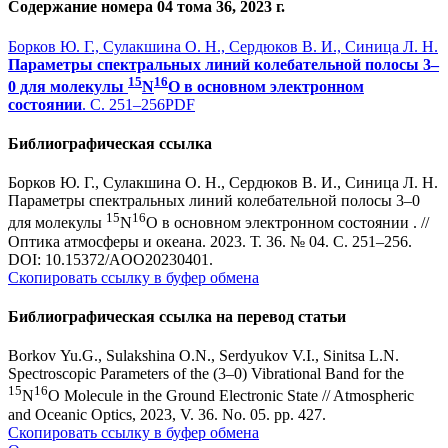
Содержание номера 04 тома 36, 2023 г.
Борков Ю. Г., Сулакшина О. Н., Сердюков В. И., Синица Л. Н.
Параметры спектральных линий колебательной полосы 3–
15
16
0 для молекулы
N
O в основном электронном
состоянии
. С. 251–256
PDF
Библиографическая ссылка
Борков Ю. Г., Сулакшина О. Н., Сердюков В. И., Синица Л. Н.
Параметры спектральных линий колебательной полосы 3–0
15
16
для молекулы
N
O в основном электронном состоянии . //
Оптика атмосферы и океана. 2023. Т. 36. № 04. С. 251–256.
DOI: 10.15372/AOO20230401.
Скопировать ссылку в буфер обмена
Библиографическая ссылка на перевод статьи
Borkov Yu.G., Sulakshina O.N., Serdyukov V.I., Sinitsa L.N.
Spectroscopic Parameters of the (3–0) Vibrational Band for the
15
16
N
O Molecule in the Ground Electronic State // Atmospheric
and Oceanic Optics, 2023, V. 36. No. 05. pp. 427.
Скопировать ссылку в буфер обмена