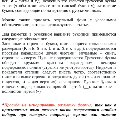
кси,
σ
– сигма и т.д., особенно это касается греческой буквы
«ню» (чтобы отличить ее от латинской буквы
v
); латинские
буквы, совпадающие по начертанию с русскими; ноль.
Можно также прислать отдельный файл с условными
обозначениями, которые используются в статье.
Для разметки в бумажном варианте рукописи применяются
следующие обозначения:
Заглавные и строчные буквы, отличающиеся только своими
размерами (
K
и
k
,
S
и
s
,
U
и
u
,
X
и
x
и др.), подчеркиваются
простым карандашом двумя чертами: заглавные – снизу,
строчные – сверху. Нуль не подчеркивается. Греческие буквы
обводят кружком красным карандашом, векторы
подчеркивают синим (стрелки не употребляются). Индексы и
показатели степени следует писать четко, соответственно
ниже или выше строчки и очеркивать дугой (
∩
– для нижних
индексов,
∪
– для верхних) карандашом. Русские буквы в
индексах подчеркиваются прямой чертой (
__
), латинские –
волнистой чертой (
~
).
*
П
росьба не игнорировать разметку формул
, так как в
присылаемых вами текстах часто встречаются ошибки
набора, при которых, например, верхние или нижние