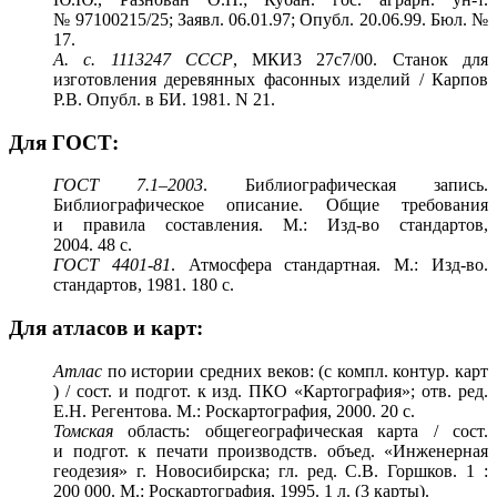
№ 97100215/25; Заявл. 06.01.97; Опубл. 20.06.99. Бюл. №
17.
А. с. 1113247 СССР
, МКИ3 27с7/00. Станок для
изготовления деревянных фасонных изделий / Карпов
Р.В. Опубл. в БИ. 1981. N 21.
Для ГОСТ:
ГОСТ
7.1–2003
. Библиографическая запись.
Библиографическое описание. Общие требования
и правила составления. М.: Изд-во стандартов,
2004. 48 с.
ГОСТ 4401-81
. Атмосфера стандартная. М.: Изд-во.
стандартов, 1981. 180 с.
Для атласов и карт:
Атлас
по истории средних веков: (с компл. контур. карт
) / сост. и подгот. к изд. ПКО «Картография»; отв. ред.
Е.Н. Регентова. М.: Роскартография, 2000. 20 с.
Томская
область: общегеографическая карта / сост.
и подгот. к печати производств. объед. «Инженерная
геодезия» г. Новосибирска; гл. ред. С.В. Горшков. 1 :
200 000. М.: Роскартография, 1995. 1 л. (3 карты).