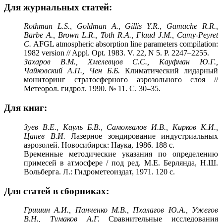
Для журнальных статей:
Rothman L.S., Goldman A., Gillis Y.R., Gamache R.R.,
Barbe A., Brown L.R., Toth R.A., Flaud J.M., Camy-Peyret
C.
AFGL atmospheric absorption line parameters compilation:
1982 version // Appl. Opt. 1983. V. 22, N 5. P. 2247–2255.
Захаров В.М., Хмелевцов С.С., Кауфман Ю.Г.,
Чайковский А.П., Чен Б.Б.
Климатический лидарный
мониторинг стратосферного аэрозольного слоя //
Метеорол. гидрол. 1990. № 11. С. 30–35.
Для книг:
Зуев В.Е., Кауль Б.В., Самохвалов И.В., Кирков К.И.,
Цанев В.И.
Лазерное зондирование индустриальных
аэрозолей. Новосибирск: Наука, 1986. 188 с.
Временные методические указания по определению
примесей в атмосфере / под ред. М.Е. Берлянда, Н.Ш.
Вольберга. Л.: Гидрометеоиздат, 1971. 120 с.
Для статей в сборниках:
Гришин А.И., Панченко М.В., Пхалагов Ю.А., Ужегов
В.Н., Тумаков А.Г.
Сравнительные исследования