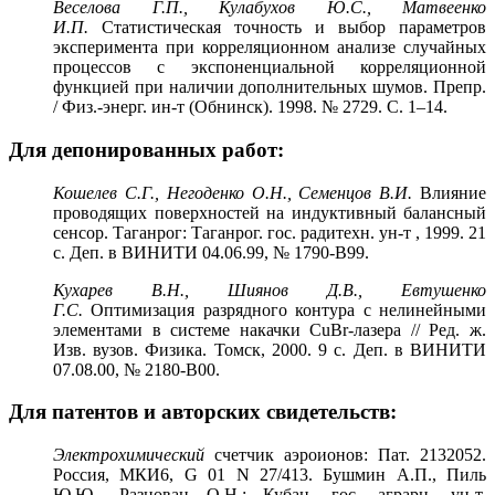
Веселова Г.П., Кулабухов Ю.С., Матвеенко
И.П.
Статистическая точность и выбор параметров
эксперимента при корреляционном анализе случайных
процессов с экспоненциальной корреляционной
функцией при наличии дополнительных шумов. Препр.
/ Физ.-энерг. ин-т (Обнинск). 1998. № 2729. С. 1–14.
Для депонированных работ:
Кошелев С.Г., Негоденко О.Н., Семенцов В.И.
Влияние
проводящих поверхностей на индуктивный балансный
сенсор. Таганрог: Таганрог. гос. радитехн. ун-т , 1999. 21
с. Деп. в ВИНИТИ 04.06.99, № 1790-В99.
Кухарев В.Н., Шиянов Д.В., Евтушенко
Г.С.
Оптимизация разрядного контура с нелинейными
элементами в системе накачки CuBr-лазера // Ред. ж.
Изв. вузов. Физика. Томск, 2000. 9 с. Деп. в ВИНИТИ
07.08.00, № 2180-В00.
Для патентов и авторских свидетельств:
Электрохимический
счетчик аэроионов: Пат. 2132052.
Россия, МКИ6, G 01 N 27/413. Бушмин А.П., Пиль
Ю.Ю., Разнован О.Н.; Кубан. гос. аграрн. ун-т.