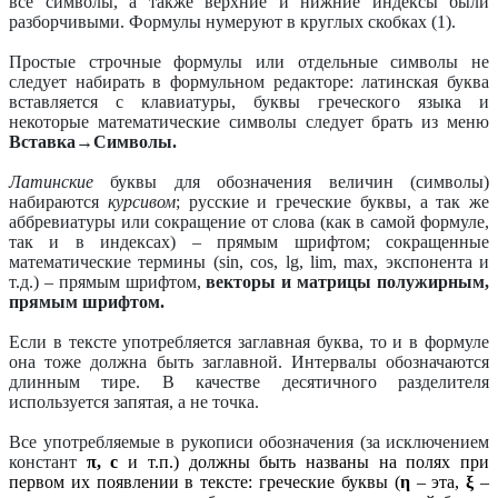
все символы, а также верхние и нижние индексы были
разборчивыми. Формулы нумеруют в круглых скобках (1).
Простые строчные формулы или отдельные символы не
следует набирать в формульном редакторе: латинская буква
вставляется с клавиатуры, буквы греческого языка и
некоторые математические символы следует брать из меню
Вставка→Символы.
Латинские
буквы для обозначения величин (символы)
набираются
курсивом
; русские и греческие буквы, а так же
аббревиатуры или сокращение от слова (как в самой формуле,
так и в индексах) – прямым шрифтом; сокращенные
математические термины (
sin
,
cos
,
lg
,
lim
,
max
, экспонента и
т.д.) – прямым шрифтом,
векторы и матрицы полужирным,
прямым шрифтом.
Если в тексте употребляется заглавная буква, то и в формуле
она тоже должна быть заглавной. Интервалы обозначаются
длинным тире. В качестве десятичного разделителя
используется запятая, а не точка.
Все употребляемые в рукописи обозначения (за исключением
констант
π, с
и т.п.) должны быть названы на полях при
первом их появлении в тексте: греческие буквы (
η
– эта,
ξ
–