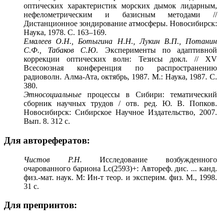
оптических характеристик морских дымок лидарным,
нефелометрическим и базисным методами //
Дистанционное зондирование атмосферы. Новосибирск:
Наука, 1978. С. 163–169.
Емалеев О.Н., Ботыгина Н.Н., Лукин В.П., Потанин
С.Ф., Табаков С.Ю.
Эксперименты по адаптивной
коррекции оптических волн: Тезисы докл. // XV
Всесоюзная конференция по распространению
радиоволн. Алма-Ата, октябрь, 1987. М.: Наука, 1987. С.
380.
Этносоциальные
процессы в Сибири: тематический
сборник научных трудов / отв. ред. Ю. В. Попков.
Новосибирск: Сибирское Научное Издательство, 2007.
Вып. 8. 312 с.
Для авторефератов:
Чистов Р.Н.
Исследование возбужденного
очарованного бариона Lс(2593)+: Автореф. дис. ... канд.
физ.-мат. наук. М: Ин-т теор. и эксперим. физ. М., 1998.
31 с.
Для препринтов: