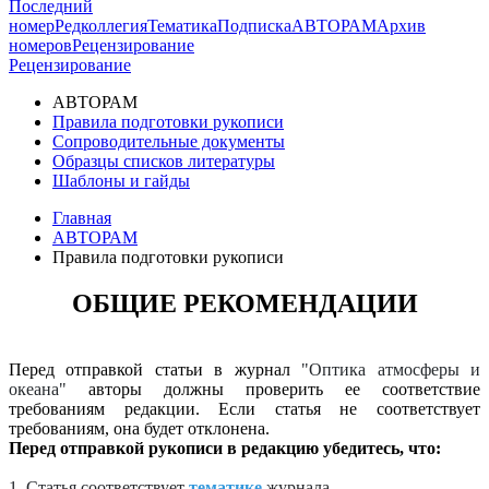
Последний
номер
Редколлегия
Тематика
Подписка
АВТОРАМ
Архив
номеров
Рецензирование
Рецензирование
АВТОРАМ
Правила подготовки рукописи
Сопроводительные документы
Образцы списков литературы
Шаблоны и гайды
Главная
АВТОРАМ
Правила подготовки рукописи
ОБЩИЕ РЕКОМЕНДАЦИИ
Перед отправкой статьи в журнал
"Оптика атмосферы и
океана"
авторы должны проверить ее соответствие
требованиям редакции. Если статья не соответствует
требованиям, она будет отклонена.
Перед отправкой рукописи в редакцию убедитесь, что:
1. Статья соответствует
тематике
журнала.