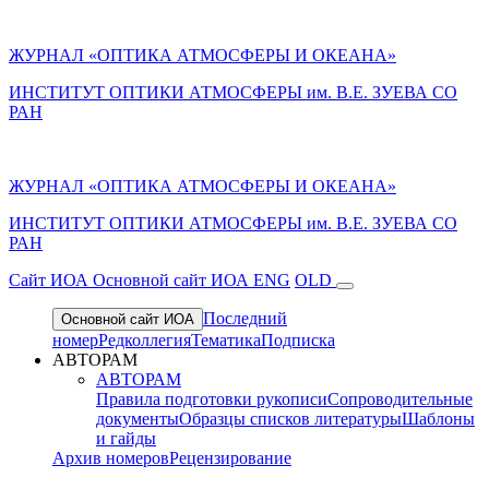
ЖУРНАЛ «ОПТИКА АТМОСФЕРЫ И ОКЕАНА»
ИНСТИТУТ ОПТИКИ АТМОСФЕРЫ им. В.Е. ЗУЕВА СО
РАН
ЖУРНАЛ «ОПТИКА АТМОСФЕРЫ И ОКЕАНА»
ИНСТИТУТ ОПТИКИ АТМОСФЕРЫ
им.
В.Е. ЗУЕВА СО
РАН
Cайт ИОА
Основной сайт ИОА
ENG
OLD
Последний
Основной сайт ИОА
номер
Редколлегия
Тематика
Подписка
АВТОРАМ
АВТОРАМ
Правила подготовки рукописи
Сопроводительные
документы
Образцы списков литературы
Шаблоны
и гайды
Архив номеров
Рецензирование