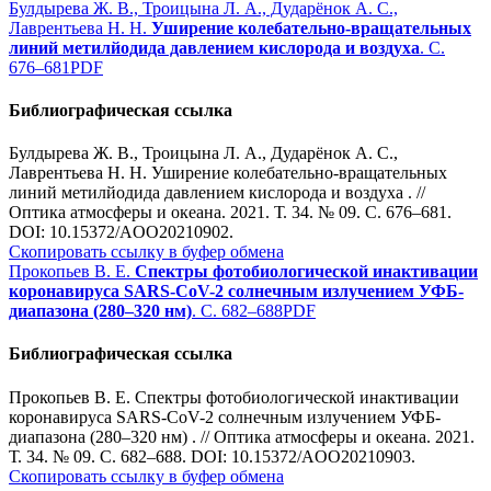
Булдырева Ж. В., Троицына Л. А., Дударёнок А. С.,
Лаврентьева Н. Н.
Уширение колебательно-вращательных
линий метилйодида давлением кислорода и воздуха
. С.
676–681
PDF
Библиографическая ссылка
Булдырева Ж. В., Троицына Л. А., Дударёнок А. С.,
Лаврентьева Н. Н. Уширение колебательно-вращательных
линий метилйодида давлением кислорода и воздуха . //
Оптика атмосферы и океана. 2021. Т. 34. № 09. С. 676–681.
DOI: 10.15372/AOO20210902.
Скопировать ссылку в буфер обмена
Прокопьев В. Е.
Спектры фотобиологической инактивации
коронавируса SARS-CoV-2 солнечным излучением УФБ-
диапазона (280–320 нм)
. С. 682–688
PDF
Библиографическая ссылка
Прокопьев В. Е. Спектры фотобиологической инактивации
коронавируса SARS-CoV-2 солнечным излучением УФБ-
диапазона (280–320 нм) . // Оптика атмосферы и океана. 2021.
Т. 34. № 09. С. 682–688. DOI: 10.15372/AOO20210903.
Скопировать ссылку в буфер обмена