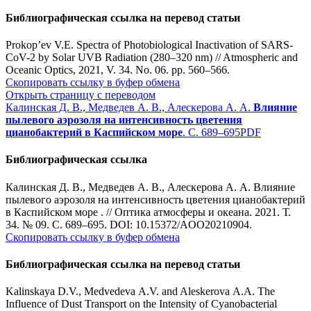
Библиографическая ссылка на перевод статьи
Prokop’ev V.E. Spectra of Photobiological Inactivation of SARS-
CoV-2 by Solar UVB Radiation (280–320 nm) // Atmospheric and
Oceanic Optics, 2021, V. 34. No. 06. pp. 560–566
.
Скопировать ссылку в буфер обмена
Открыть страницу с переводом
Калинская Д. В., Медведев А. В., Алескерова А. А.
Влияние
пылевого аэрозоля на интенсивность цветения
цианобактерий в Каспийском море
. С. 689–695
PDF
Библиографическая ссылка
Калинская Д. В., Медведев А. В., Алескерова А. А. Влияние
пылевого аэрозоля на интенсивность цветения цианобактерий
в Каспийском море . // Оптика атмосферы и океана. 2021. Т.
34. № 09. С. 689–695. DOI: 10.15372/AOO20210904.
Скопировать ссылку в буфер обмена
Библиографическая ссылка на перевод статьи
Kalinskaya D.V., Medvedeva A.V. and Aleskerova A.A. The
Influence of Dust Transport on the Intensity of Cyanobacterial