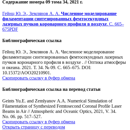
Содержание номера 09 тома 34, 2021 г.
Гейнц Ю. Э., Землянов А. А.
Численное моделирование
филаментации синтезированных фемтосекундных
лазерных пучков коронарного профиля в воздухе
. С. 665–
675
PDF
Библиографическая ссылка
Гейнц Ю. Э., Землянов А. А. Численное моделирование
филаментации синтезированных фемтосекундных лазерных
пучков коронарного профиля в воздухе . // Оптика атмосферы
и океана. 2021. Т. 34. № 09. С. 665–675. DOI:
10.15372/AOO20210901.
Скопировать ссылку в буфер обмена
Библиографическая ссылка на перевод статьи
Geints Yu.E. and Zemlyanov A.A. Numerical Simulation of
Filamentation of Synthesized Femtosecond Coronal Profile Laser
Beams in Air // Atmospheric and Oceanic Optics, 2021, V. 34.
No. 06. pp. 517–527
.
Скопировать ссылку в буфер обмена
Открыть страницу с переводом