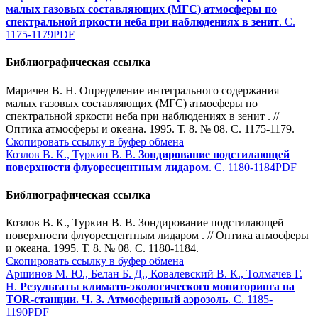
малых газовых составляющих (МГС) атмосферы по
спектральной яркости неба при наблюдениях в зенит
. С.
1175-1179
PDF
Библиографическая ссылка
Маричев В. Н. Определение интегрального содержания
малых газовых составляющих (МГС) атмосферы по
спектральной яркости неба при наблюдениях в зенит . //
Оптика атмосферы и океана. 1995. Т. 8. № 08. С. 1175-1179.
Скопировать ссылку в буфер обмена
Козлов В. К., Туркин В. В.
Зондирование подстилающей
поверхности флуоресцентным лидаром
. С. 1180-1184
PDF
Библиографическая ссылка
Козлов В. К., Туркин В. В. Зондирование подстилающей
поверхности флуоресцентным лидаром . // Оптика атмосферы
и океана. 1995. Т. 8. № 08. С. 1180-1184.
Скопировать ссылку в буфер обмена
Аршинов М. Ю., Белан Б. Д., Ковалевский В. К., Толмачев Г.
Н.
Результаты климато-экологического мониторинга на
ТОR-станции. Ч. 3. Атмосферный аэрозоль
. С. 1185-
1190
PDF