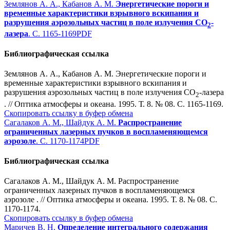
Землянов А. А., Кабанов А. М.
Энергетические пороги и
временные характеристики взрывного вскипания и
разрушения аэрозольных частиц в поле излучения СО
-
2
лазера
. С. 1165-1169
PDF
Библиографическая ссылка
Землянов А. А., Кабанов А. М. Энергетические пороги и
временные характеристики взрывного вскипания и
разрушения аэрозольных частиц в поле излучения СО
-лазера
2
. // Оптика атмосферы и океана. 1995. Т. 8. № 08. С. 1165-1169.
Скопировать ссылку в буфер обмена
Сагалаков А. М., Шайдук А. М.
Распространение
ограниченных лазерных пучков в воспламеняющемся
аэрозоле
. С. 1170-1174
PDF
Библиографическая ссылка
Сагалаков А. М., Шайдук А. М. Распространение
ограниченных лазерных пучков в воспламеняющемся
аэрозоле . // Оптика атмосферы и океана. 1995. Т. 8. № 08. С.
1170-1174.
Скопировать ссылку в буфер обмена
Маричев В. Н.
Определение интегрального содержания