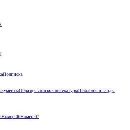
Н
Н
ка
Подписка
окументы
Образцы списков литературы
Шаблоны и гайды
5
Номер 06
Номер 07