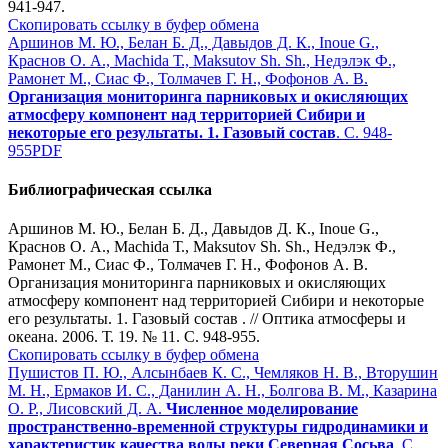
941-947.
Скопировать ссылку в буфер обмена
Аршинов М. Ю., Белан Б. Д., Давыдов Д. К., Inoue G.,
Краснов О. А., Machida Т., Maksutov Sh. Sh., Недэлэк Ф.,
Рамонет М., Сиас Ф., Толмачев Г. Н., Фофонов А. В.
Организация мониторинга парниковых и окисляющих
атмосферу компонент над территорией Сибири и
некоторые его результаты. 1. Газовый состав
. С. 948-
955
PDF
Библиографическая ссылка
Аршинов М. Ю., Белан Б. Д., Давыдов Д. К., Inoue G.,
Краснов О. А., Machida Т., Maksutov Sh. Sh., Недэлэк Ф.,
Рамонет М., Сиас Ф., Толмачев Г. Н., Фофонов А. В.
Организация мониторинга парниковых и окисляющих
атмосферу компонент над территорией Сибири и некоторые
его результаты. 1. Газовый состав . // Оптика атмосферы и
океана. 2006. Т. 19. № 11. С. 948-955.
Скопировать ссылку в буфер обмена
Пушистов П. Ю., Алсынбаев К. С., Чемляков Н. В., Вторушин
М. Н., Ермаков И. С., Данилин А. Н., Болгова В. М., Казарина
О. Р., Лисовский Д. А.
Численное моделирование
пространственно-временной структуры гидродинамики и
характеристик качества воды реки Северная Сосьва
. С.