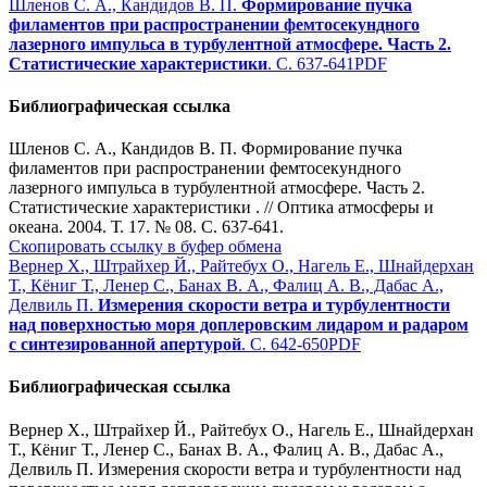
Шленов С. А., Кандидов В. П.
Формирование пучка
филаментов при распространении фемтосекундного
лазерного импульса в турбулентной атмосфере. Часть 2.
Статистические характеристики
. С. 637-641
PDF
Библиографическая ссылка
Шленов С. А., Кандидов В. П. Формирование пучка
филаментов при распространении фемтосекундного
лазерного импульса в турбулентной атмосфере. Часть 2.
Статистические характеристики . // Оптика атмосферы и
океана. 2004. Т. 17. № 08. С. 637-641.
Скопировать ссылку в буфер обмена
Вернер Х., Штрайхер Й., Райтебух О., Нагель Е., Шнайдерхан
Т., Кёниг Т., Ленер С., Банах В. А., Фалиц А. В., Дабас А.,
Делвиль П.
Измерения скорости ветра и турбулентности
над поверхностью моря доплеровским лидаром и радаром
с синтезированной апертурой
. С. 642-650
PDF
Библиографическая ссылка
Вернер Х., Штрайхер Й., Райтебух О., Нагель Е., Шнайдерхан
Т., Кёниг Т., Ленер С., Банах В. А., Фалиц А. В., Дабас А.,
Делвиль П. Измерения скорости ветра и турбулентности над