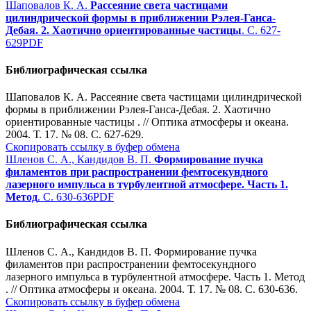
Шаповалов К. А.
Рассеяние света частицами
цилиндрической формы в приближении Рэлея-Ганса-
Дебая. 2. Хаотично ориентированные частицы
. С. 627-
629
PDF
Библиографическая ссылка
Шаповалов К. А. Рассеяние света частицами цилиндрической
формы в приближении Рэлея-Ганса-Дебая. 2. Хаотично
ориентированные частицы . // Оптика атмосферы и океана.
2004. Т. 17. № 08. С. 627-629.
Скопировать ссылку в буфер обмена
Шленов С. А., Кандидов В. П.
Формирование пучка
филаментов при распространении фемтосекундного
лазерного импульса в турбулентной атмосфере. Часть 1.
Метод
. С. 630-636
PDF
Библиографическая ссылка
Шленов С. А., Кандидов В. П. Формирование пучка
филаментов при распространении фемтосекундного
лазерного импульса в турбулентной атмосфере. Часть 1. Метод
. // Оптика атмосферы и океана. 2004. Т. 17. № 08. С. 630-636.
Скопировать ссылку в буфер обмена