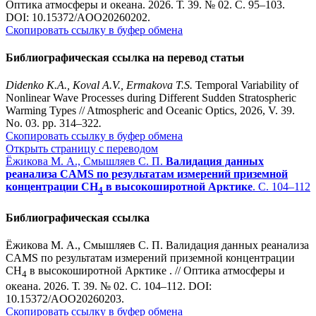
Оптика атмосферы и океана. 2026. Т. 39. № 02. С. 95–103.
DOI: 10.15372/AOO20260202.
Скопировать ссылку в буфер обмена
Библиографическая ссылка на перевод статьи
Didenko K.A., Koval A.V., Ermakova T.S.
Temporal Variability of
Nonlinear Wave Processes during Different Sudden Stratospheric
Warming Types // Atmospheric and Oceanic Optics, 2026, V. 39.
No. 03. pp. 314–322
.
Скопировать ссылку в буфер обмена
Открыть страницу с переводом
Ёжикова М. А., Смышляев С. П.
Валидация данных
реанализа CAMS по результатам измерений приземной
концентрации CH
в высокоширотной Арктике
. С. 104–112
4
Библиографическая ссылка
Ёжикова М. А., Смышляев С. П. Валидация данных реанализа
CAMS по результатам измерений приземной концентрации
CH
в высокоширотной Арктике . // Оптика атмосферы и
4
океана. 2026. Т. 39. № 02. С. 104–112. DOI:
10.15372/AOO20260203.
Скопировать ссылку в буфер обмена