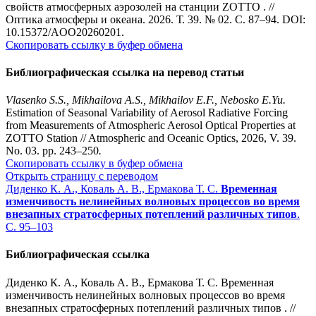
свойств атмосферных аэрозолей на станции ZOTTO . //
Оптика атмосферы и океана. 2026. Т. 39. № 02. С. 87–94. DOI:
10.15372/AOO20260201.
Скопировать ссылку в буфер обмена
Библиографическая ссылка на перевод статьи
Vlasenko S.S., Mikhailova A.S., Mikhailov E.F., Nebosko E.Yu.
Estimation of Seasonal Variability of Aerosol Radiative Forcing
from Measurements of Atmospheric Aerosol Optical Properties at
ZOTTO Station // Atmospheric and Oceanic Optics, 2026, V. 39.
No. 03. pp. 243–250
.
Скопировать ссылку в буфер обмена
Открыть страницу с переводом
Диденко К. А., Коваль А. В., Ермакова Т. С.
Временная
изменчивость нелинейных волновых процессов во время
внезапных стратосферных потеплений различных типов
.
С. 95–103
Библиографическая ссылка
Диденко К. А., Коваль А. В., Ермакова Т. С. Временная
изменчивость нелинейных волновых процессов во время
внезапных стратосферных потеплений различных типов . //