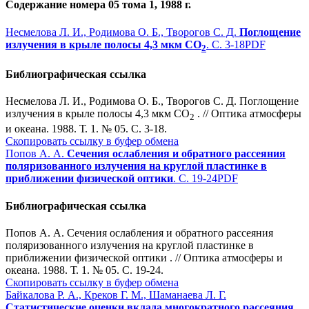
Содержание номера 05 тома 1, 1988 г.
Несмелова Л. И., Родимова О. Б., Творогов С. Д.
Поглощение
излучения в крыле полосы 4,3 мкм CО
. С. 3-18
PDF
2
Библиографическая ссылка
Несмелова Л. И., Родимова О. Б., Творогов С. Д. Поглощение
излучения в крыле полосы 4,3 мкм CО
. // Оптика атмосферы
2
и океана. 1988. Т. 1. № 05. С. 3-18.
Скопировать ссылку в буфер обмена
Попов А. А.
Сечения ослабления и обратного рассеяния
поляризованного излучения на круглой пластинке в
приближении физической оптики
. С. 19-24
PDF
Библиографическая ссылка
Попов А. А. Сечения ослабления и обратного рассеяния
поляризованного излучения на круглой пластинке в
приближении физической оптики . // Оптика атмосферы и
океана. 1988. Т. 1. № 05. С. 19-24.
Скопировать ссылку в буфер обмена
Байкалова Р. А., Креков Г. М., Шаманаева Л. Г.
Статистические оценки вклада многократного рассеяния