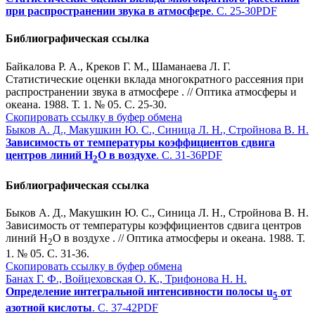
при распространении звука в атмосфере
. С. 25-30
PDF
Библиографическая ссылка
Байкалова Р. А., Креков Г. М., Шаманаева Л. Г.
Статистические оценки вклада многократного рассеяния при
распространении звука в атмосфере . // Оптика атмосферы и
океана. 1988. Т. 1. № 05. С. 25-30.
Скопировать ссылку в буфер обмена
Быков А. Д., Макушкин Ю. С., Синица Л. Н., Стройнова В. Н.
Зависимость от температуры коэффициентов сдвига
центров линий Н
О в воздухе
. С. 31-36
PDF
2
Библиографическая ссылка
Быков А. Д., Макушкин Ю. С., Синица Л. Н., Стройнова В. Н.
Зависимость от температуры коэффициентов сдвига центров
линий Н
О в воздухе . // Оптика атмосферы и океана. 1988. Т.
2
1. № 05. С. 31-36.
Скопировать ссылку в буфер обмена
Банах Г. Ф., Войцеховская О. К., Трифонова Н. Н.
Определение интегральной интенсивности полосы
u
от
5
азотной кислоты
. С. 37-42
PDF