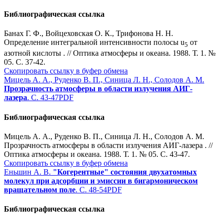
Библиографическая ссылка
Банах Г. Ф., Войцеховская О. К., Трифонова Н. Н.
Определение интегральной интенсивности полосы
u
от
5
азотной кислоты . // Оптика атмосферы и океана. 1988. Т. 1. №
05. С. 37-42.
Скопировать ссылку в буфер обмена
Мицель А. А., Руденко В. П., Синица Л. Н., Солодов А. М.
Прозрачность атмосферы в области излучения АИГ-
лазера
. С. 43-47
PDF
Библиографическая ссылка
Мицель А. А., Руденко В. П., Синица Л. Н., Солодов А. М.
Прозрачность атмосферы в области излучения АИГ-лазера . //
Оптика атмосферы и океана. 1988. Т. 1. № 05. С. 43-47.
Скопировать ссылку в буфер обмена
Еньшин А. В.
"Когерентные" состояния двухатомных
молекул при адсорбции и эмиссии в бигармоническом
вращательном поле
. С. 48-54
PDF
Библиографическая ссылка