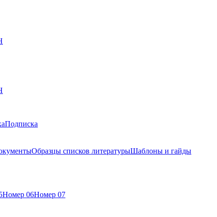
Н
Н
ка
Подписка
окументы
Образцы списков литературы
Шаблоны и гайды
5
Номер 06
Номер 07