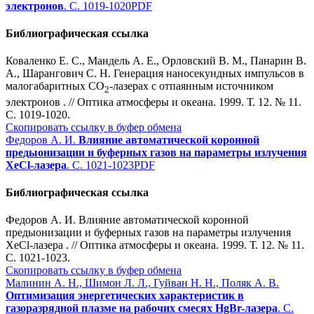
электронов
. С. 1019-1020
PDF
Библиографическая ссылка
Коваленко Е. С., Мандель А. Е., Орловский В. М., Панарин В.
А., Шарангович С. Н. Генерация наносекундных импульсов в
малогабаритных CO
-лазерах с отпаянным источником
2
электронов . // Оптика атмосферы и океана. 1999. Т. 12. № 11.
С. 1019-1020.
Скопировать ссылку в буфер обмена
Федоров А. И.
Влияние автоматической коронной
предыонизации и буферных газов на параметры излучения
XeCl-лазера
. С. 1021-1023
PDF
Библиографическая ссылка
Федоров А. И. Влияние автоматической коронной
предыонизации и буферных газов на параметры излучения
XeCl-лазера . // Оптика атмосферы и океана. 1999. Т. 12. № 11.
С. 1021-1023.
Скопировать ссылку в буфер обмена
Малинин А. Н., Шимон Л. Л., Гуйван Н. Н., Поляк А. В.
Оптимизация энергетических характеристик в
газоразрядной плазме на рабочих смесях HgBr-лазера
. С.