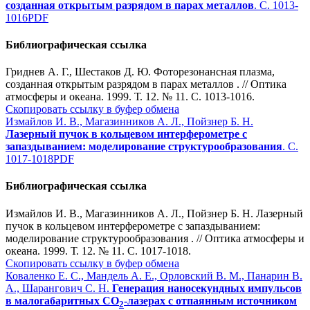
созданная открытым разрядом в парах металлов
. С. 1013-
1016
PDF
Библиографическая ссылка
Гриднев А. Г., Шестаков Д. Ю. Фоторезонансная плазма,
созданная открытым разрядом в парах металлов . // Оптика
атмосферы и океана. 1999. Т. 12. № 11. С. 1013-1016.
Скопировать ссылку в буфер обмена
Измайлов И. В., Магазинников А. Л., Пойзнер Б. Н.
Лазерный пучок в кольцевом интерферометре с
запаздыванием: моделирование структурообразования
. С.
1017-1018
PDF
Библиографическая ссылка
Измайлов И. В., Магазинников А. Л., Пойзнер Б. Н. Лазерный
пучок в кольцевом интерферометре с запаздыванием:
моделирование структурообразования . // Оптика атмосферы и
океана. 1999. Т. 12. № 11. С. 1017-1018.
Скопировать ссылку в буфер обмена
Коваленко Е. С., Мандель А. Е., Орловский В. М., Панарин В.
А., Шарангович С. Н.
Генерация наносекундных импульсов
в малогабаритных CO
-лазерах с отпаянным источником
2