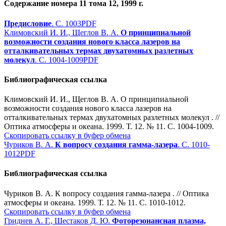
Содержание номера 11 тома 12, 1999 г.
Предисловие
. С. 1003
PDF
Климовский И. И., Щеглов В. А.
О принципиальной
возможности создания нового класса лазеров на
отталкивательных термах двухатомных разлетных
молекул
. С. 1004-1009
PDF
Библиографическая ссылка
Климовский И. И., Щеглов В. А. О принципиальной
возможности создания нового класса лазеров на
отталкивательных термах двухатомных разлетных молекул . //
Оптика атмосферы и океана. 1999. Т. 12. № 11. С. 1004-1009.
Скопировать ссылку в буфер обмена
Чуриков В. А.
К вопросу создания гамма-лазера
. С. 1010-
1012
PDF
Библиографическая ссылка
Чуриков В. А. К вопросу создания гамма-лазера . // Оптика
атмосферы и океана. 1999. Т. 12. № 11. С. 1010-1012.
Скопировать ссылку в буфер обмена
Гриднев А. Г., Шестаков Д. Ю.
Фоторезонансная плазма,