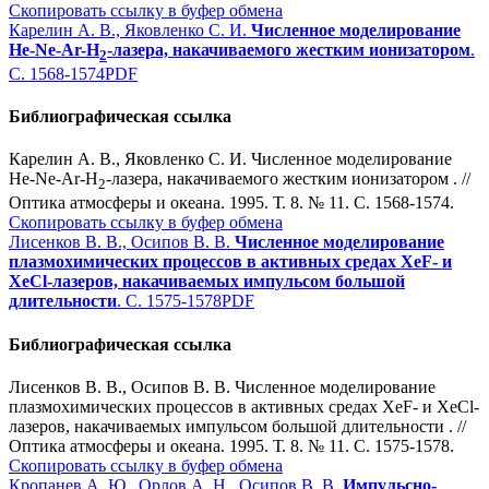
Скопировать ссылку в буфер обмена
Карелин А. В., Яковленко С. И.
Численное моделирование
He-Ne-Ar-H
-лазера, накачиваемого жестким ионизатором
.
2
С. 1568-1574
PDF
Библиографическая ссылка
Карелин А. В., Яковленко С. И. Численное моделирование
He-Ne-Ar-H
-лазера, накачиваемого жестким ионизатором . //
2
Оптика атмосферы и океана. 1995. Т. 8. № 11. С. 1568-1574.
Скопировать ссылку в буфер обмена
Лисенков В. В., Осипов В. В.
Численное моделирование
плазмохимических процессов в активных средах XeF- и
XeCl-лазеров, накачиваемых импульсом большой
длительности
. С. 1575-1578
PDF
Библиографическая ссылка
Лисенков В. В., Осипов В. В. Численное моделирование
плазмохимических процессов в активных средах XeF- и XeCl-
лазеров, накачиваемых импульсом большой длительности . //
Оптика атмосферы и океана. 1995. Т. 8. № 11. С. 1575-1578.
Скопировать ссылку в буфер обмена
Кропанев А. Ю., Орлов А. Н., Осипов В. В.
Импульсно-