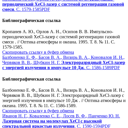
периодический XeCl-лазер с системой регенерации газовой
смеси
. С. 1579-1585
PDF
Библиографическая ссылка
Кропанев А. Ю., Орлов А. Н., Осипов В. В. Импульсно-
периодический XeCl-лазер с системой регенерации газовой
смеси . // Оптика атмосферы и океана. 1995. Т. 8. № 11. С.
1579-1585.
Скопировать ссылку в буфер обмена
Балбоненко Е. Ф., Басов В. А., Визирь В. А., Коновалов И. Н.,
Червяков В. В., Шубкин Н. Г.
Электроразрядный XeCl-лазер
с энергией излучения в импульсе 10 Дж
. С. 1586-1589
PDF
Библиографическая ссылка
Балбоненко Е. Ф., Басов В. А., Визирь В. А., Коновалов И. Н.,
Червяков В. В., Шубкин Н. Г. Электроразрядный XeCl-лазер с
энергией излучения в импульсе 10 Дж . // Оптика атмосферы и
океана. 1995. Т. 8. № 11. С. 1586-1589.
Скопировать ссылку в буфер обмена
Иванов Н. Г., Коваленко С. Е., Лосев В. Ф., Панченко Ю. Н.
Лазерная система на молекулах XeCl с высокой
спектральной яркостью излучения
. С. 1590-1594
PDF