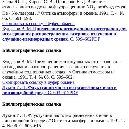
Заспа Ю. П., Киреев С. В., Проценко Е. Д. Влияние
атмосферного воздуха на флуоресценцию NO
, возбуждаемую
2
Не - Ne-лазером . // Оптика атмосферы и океана. 1991. Т. 4. №
06. С. 591–598.
Скопировать ссылку в буфер обмена
Булдаков В. М.
Применение континуальных интегралов для
исследования распространения лазерного излучения в
случайно-неоднородных средах
. С. 599–602
PDF
Библиографическая ссылка
Булдаков В. М. Применение континуальных интегралов для
исследования распространения лазерного излучения в
случайно-неоднородных средах . // Оптика атмосферы и
океана. 1991. Т. 4. № 06. С. 599–602.
Скопировать ссылку в буфер обмена
Лукин И. П.
Флуктуации частотно-разнесенных волн в
линзоподобной среде
. С. 603–615
PDF
Библиографическая ссылка
Лукин И. П. Флуктуации частотно-разнесенных волн в
линзоподобной среде . // Оптика атмосферы и океана. 1991. Т.
4. № 06. С. 603–615.