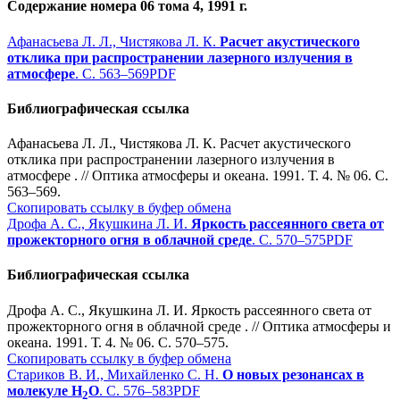
Содержание номера 06 тома 4, 1991 г.
Афанасьева Л. Л., Чистякова Л. К.
Расчет акустического
отклика при распространении лазерного излучения в
атмосфере
. С. 563–569
PDF
Библиографическая ссылка
Афанасьева Л. Л., Чистякова Л. К. Расчет акустического
отклика при распространении лазерного излучения в
атмосфере . // Оптика атмосферы и океана. 1991. Т. 4. № 06. С.
563–569.
Скопировать ссылку в буфер обмена
Дрофа А. С., Якушкина Л. И.
Яркость рассеянного света от
прожекторного огня в облачной среде
. С. 570–575
PDF
Библиографическая ссылка
Дрофа А. С., Якушкина Л. И. Яркость рассеянного света от
прожекторного огня в облачной среде . // Оптика атмосферы и
океана. 1991. Т. 4. № 06. С. 570–575.
Скопировать ссылку в буфер обмена
Стариков В. И., Михайленко С. Н.
О новых резонансах в
молекуле Н
О
. С. 576–583
PDF
2