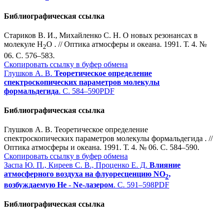
Библиографическая ссылка
Стариков В. И., Михайленко С. Н. О новых резонансах в
молекуле Н
О . // Оптика атмосферы и океана. 1991. Т. 4. №
2
06. С. 576–583.
Скопировать ссылку в буфер обмена
Глушков А. В.
Теоретическое определение
спектроскопических параметров молекулы
формальдегида
. С. 584–590
PDF
Библиографическая ссылка
Глушков А. В. Теоретическое определение
спектроскопических параметров молекулы формальдегида . //
Оптика атмосферы и океана. 1991. Т. 4. № 06. С. 584–590.
Скопировать ссылку в буфер обмена
Заспа Ю. П., Киреев С. В., Проценко Е. Д.
Влияние
атмосферного воздуха на флуоресценцию NO
,
2
возбуждаемую Не - Ne-лазером
. С. 591–598
PDF
Библиографическая ссылка