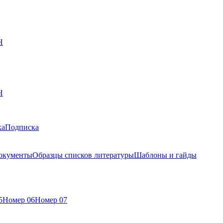
Н
Н
ка
Подписка
окументы
Образцы списков литературы
Шаблоны и гайды
5
Номер 06
Номер 07