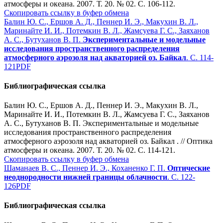
атмосферы и океана. 2007. Т. 20. № 02. С. 106-112.
Скопировать ссылку в буфер обмена
Балин Ю. С., Ершов А. Д., Пеннер И. Э., Макухин В. Л.,
Маринайте И. И., Потемкин В. Л., Жамсуева Г. С., Заяханов
А. С., Бутуханов В. П.
Экспериментальные и модельные
исследования пространственного распределения
атмосферного аэрозоля над акваторией оз. Байкал
. С. 114-
121
PDF
Библиографическая ссылка
Балин Ю. С., Ершов А. Д., Пеннер И. Э., Макухин В. Л.,
Маринайте И. И., Потемкин В. Л., Жамсуева Г. С., Заяханов
А. С., Бутуханов В. П. Экспериментальные и модельные
исследования пространственного распределения
атмосферного аэрозоля над акваторией оз. Байкал . // Оптика
атмосферы и океана. 2007. Т. 20. № 02. С. 114-121.
Скопировать ссылку в буфер обмена
Шаманаев В. С., Пеннер И. Э., Коханенко Г. П.
Оптические
неоднородности нижней границы облачности
. С. 122-
126
PDF
Библиографическая ссылка