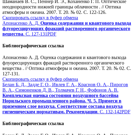
Шаманаев В. С., Пеннер И. Э., Коханенко Г. П. Оптические
неоднородности нижней границы облачности . // Оптика
атмосферы и океана. 2007. Т. 20. № 02. С. 122-126.
Скопировать ссылку в буфер обмена
Апонасенко А. Д.
Оценка содержания и квантового выхода
флуоресцирующих фракций растворенного органического
вещества
. С. 127-131
PDF
Библиографическая ссылка
Апонасенко А. Д. Оценка содержания и квантового выхода
флуоресцирующих фракций растворенного органического
вещества . // Оптика атмосферы и океана. 2007. Т. 20. № 02. С.
127-131.
Скопировать ссылку в буфер обмена
Белан Б. Д., Задде Г. О., Ивлев Г. А., Краснов О. А., Пирогов
В. А., Симоненков Д. В., Толмачев Г. Н., Фофонов А. В.
Комплексная оценка состояния воздушного бассейна
Норильского промышленного района. Ч. 5. Примеси в
приземном слое воздуха. Соответствие состава воздуха
гигиеническим нормативам. Рекомендации
. С. 132-142
PDF
Библиографическая ссылка