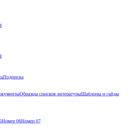
Н
Н
ка
Подписка
окументы
Образцы списков литературы
Шаблоны и гайды
5
Номер 06
Номер 07