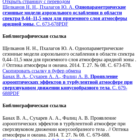
Открыть страницу с переводом
Щелканов Н. Н., Пхалагов Ю. А.
Однопараметрические
сезонные модели аэрозольного ослабления в области
спектра 0,44–11,5 мкм для приземного слоя атмосферы
аридной зоны
. С. 673-678
PDF
Библиографическая ссылка
Щелканов Н. Н., Пхалагов Ю. А. Однопараметрические
сезонные модели аэрозольного ослабления в области спектра
0,44–11,5 мкм для приземного слоя атмосферы аридной зоны .
// Оптика атмосферы и океана. 2014. Т. 27. № 08. С. 673-678.
Скопировать ссылку в буфер обмена
Банах В. А., Сухарев А. А., Фалиц А. В.
Проявление
аэрооптических эффектов в турбулентной атмосфере при
сверхзвуковом движении конусообразного тела
. С. 679-
688
PDF
Библиографическая ссылка
Банах В. А., Сухарев А. А., Фалиц А. В. Проявление
аэрооптических эффектов в турбулентной атмосфере при
сверхзвуковом движении конусообразного тела . // Оптика
атмосферы и океана. 2014. Т. 27. № 08. С. 679-688.