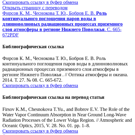
Скопировать ссылку в буфер обмена
Открыть страницу с переводом
Фирсов К. М., Чеснокова Т. Ю., Бобров Е. В.
Роль
континуального поглощения паров воды в
длинноволновых радиационных процессах приземного
слоя атмосферы в регионе Нижнего Поволжья
. С. 665-
672
PDF
Библиографическая ссылка
Фирсов К. М., Чеснокова Т. Ю., Бобров Е. В. Роль
континуального поглощения паров воды в длинноволновых
радиационных процессах приземного слоя атмосферы в
регионе Нижнего Поволжья . // Оптика атмосферы и океана.
2014. Т. 27. № 08. С. 665-672.
Скопировать ссылку в буфер обмена
Библиографическая ссылка на перевод статьи
Firsov K.M., Chesnokova T.Yu., and Bobrov E.V. The Role of the
Water Vapor Continuum Absorption in Near Ground Long-Wave
Radiation Processes of the Lower Volga Region. // Atmospheric and
Oceanic Optics, 2015, V. 28. No. 01. pp. 1–8
.
Скопировать ссылку в буфер обмена