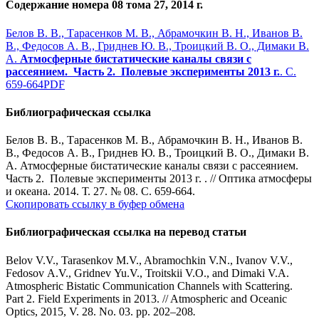
Содержание номера 08 тома 27, 2014 г.
Белов В. В., Тарасенков М. В., Абрамочкин В. Н., Иванов В.
В., Федосов А. В., Гриднев Ю. В., Троицкий В. О., Димаки В.
А.
Атмосферные бистатические каналы связи с
рассеянием. Часть 2. Полевые эксперименты 2013 г.
. С.
659-664
PDF
Библиографическая ссылка
Белов В. В., Тарасенков М. В., Абрамочкин В. Н., Иванов В.
В., Федосов А. В., Гриднев Ю. В., Троицкий В. О., Димаки В.
А. Атмосферные бистатические каналы связи с рассеянием.
Часть 2. Полевые эксперименты 2013 г. . // Оптика атмосферы
и океана. 2014. Т. 27. № 08. С. 659-664.
Скопировать ссылку в буфер обмена
Библиографическая ссылка на перевод статьи
Belov V.V., Tarasenkov M.V., Abramochkin V.N., Ivanov V.V.,
Fedosov A.V., Gridnev Yu.V., Troitskii V.O., and Dimaki V.A.
Atmospheric Bistatic Communication Channels with Scattering.
Part 2. Field Experiments in 2013. // Atmospheric and Oceanic
Optics, 2015, V. 28. No. 03. pp. 202–208
.