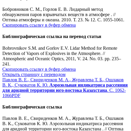
Бобровников С. М., Горлов Е. В. Лидарный метод
обнаружения паров взрывчатых веществ в атмосфере . //
Оптика атмосферы и океана. 2010. Т. 23. № 12. С. 1055-1061.
Скопировать ссылку в буфер обмена
Библиографическая ссылка на перевод статьи
Bobrovnikov S.M. and Gorlov E.V. Lidar Method for Remote
Detection of Vapors of Explosives in the Atmosphere. //
Atmospheric and Oceanic Optics, 2011, V. 24. No. 03. pp. 235–
241
.
Скопировать ссылку в буфер обмена
Открыть страницу с переводом
Павлов В. Е., Свириденков М. А., Журавлева Т. Б., Ошлаков
В. К., Суковатов К. Ю.
Аэрозольная индикатриса рассеяния
для аридной территории юго-востока Казахстана
. С. 1062-
1066
PDF
Библиографическая ссылка
Павлов В. Е., Свириденков М. А., Журавлева Т. Б., Ошлаков
В. К., Суковатов К. Ю. Аэрозольная индикатриса рассеяния
для аридной территории юго-востока Казахстана . // Оптика