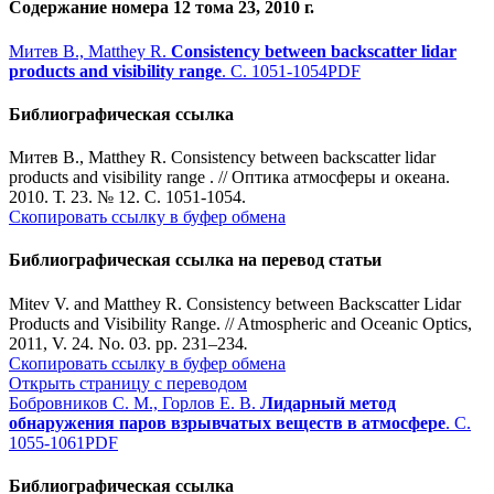
Содержание номера 12 тома 23, 2010 г.
Митев В., Matthey R.
Consistency between backscatter lidar
products and visibility range
. С. 1051-1054
PDF
Библиографическая ссылка
Митев В., Matthey R. Consistency between backscatter lidar
products and visibility range . // Оптика атмосферы и океана.
2010. Т. 23. № 12. С. 1051-1054.
Скопировать ссылку в буфер обмена
Библиографическая ссылка на перевод статьи
Mitev V. and Matthey R. Consistency between Backscatter Lidar
Products and Visibility Range. // Atmospheric and Oceanic Optics,
2011, V. 24. No. 03. pp. 231–234
.
Скопировать ссылку в буфер обмена
Открыть страницу с переводом
Бобровников С. М., Горлов Е. В.
Лидарный метод
обнаружения паров взрывчатых веществ в атмосфере
. С.
1055-1061
PDF
Библиографическая ссылка