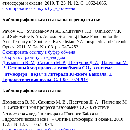
атмосферы и океана. 2010. Т. 23. № 12. С. 1062-1066.
Скопировать ссылку в буфер обмена
Библиографическая ссылка на перевод статьи
Pavlov V.E., Sviridenkov M.A., Zhuravleva T.B., Oshlakov V.K.,
and Sukovatov K.Yu. Aerosol Scattering Phase Function for the
Arid Territory of Southeast Kazakhstan. // Atmospheric and Oceanic
Optics, 2011, V. 24. No. 03. pp. 247–252
.
Скопировать ссылку в буфер обмена
Открыть страницу с переводом
Домышева В. М., Сакирко М. В., Пестунов Д. А., Панченко М.
В.
Сезонный ход процесса газообмена СО
в системе
2
"атмосфера - вода" в литорали Южного Байкала. 1.
Гидрологическая весна
. С. 1067-1074
PDF
Библиографическая ссылка
Домышева В. М., Сакирко М. В., Пестунов Д. А., Панченко М.
В. Сезонный ход процесса газообмена СО
в системе
2
"атмосфера - вода" в литорали Южного Байкала. 1.
Гидрологическая весна . // Оптика атмосферы и океана. 2010.
Т. 23. № 12. С. 1067-1074.
Скопировать ссылку в буфер обмена