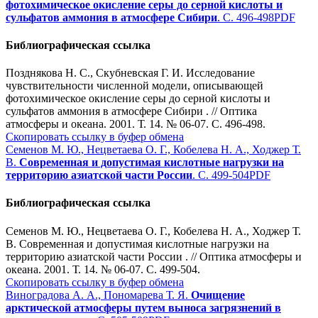
фотохимическое окисление серы до серной кислоты и
сульфатов аммония в атмосфере Сибири
. С. 496-498
PDF
Библиографическая ссылка
Позднякова Н. С., Скубневская Г. И. Исследование
чувствительности численной модели, описывающей
фотохимическое окисление серы до серной кислоты и
сульфатов аммония в атмосфере Сибири . // Оптика
атмосферы и океана. 2001. Т. 14. № 06-07. С. 496-498.
Скопировать ссылку в буфер обмена
Семенов М. Ю., Нецветаева О. Г., Кобелева Н. А., Ходжер Т.
В.
Современная и допустимая кислотные нагрузки на
территорию азиатской части России
. С. 499-504
PDF
Библиографическая ссылка
Семенов М. Ю., Нецветаева О. Г., Кобелева Н. А., Ходжер Т.
В. Современная и допустимая кислотные нагрузки на
территорию азиатской части России . // Оптика атмосферы и
океана. 2001. Т. 14. № 06-07. С. 499-504.
Скопировать ссылку в буфер обмена
Виноградова А. А., Пономарева Т. Я.
Очищение
арктической атмосферы путем выноса загрязнений в