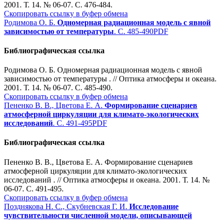
2001. Т. 14. № 06-07. С. 476-484.
Скопировать ссылку в буфер обмена
Родимова О. Б.
Одномерная радиационная модель с явной
зависимостью от температуры
. С. 485-490
PDF
Библиографическая ссылка
Родимова О. Б. Одномерная радиационная модель с явной
зависимостью от температуры . // Оптика атмосферы и океана.
2001. Т. 14. № 06-07. С. 485-490.
Скопировать ссылку в буфер обмена
Пененко В. В., Цветова Е. А.
Формирование сценариев
атмосферной циркуляции для климато-экологических
исследований
. С. 491-495
PDF
Библиографическая ссылка
Пененко В. В., Цветова Е. А. Формирование сценариев
атмосферной циркуляции для климато-экологических
исследований . // Оптика атмосферы и океана. 2001. Т. 14. №
06-07. С. 491-495.
Скопировать ссылку в буфер обмена
Позднякова Н. С., Скубневская Г. И.
Исследование
чувствительности численной модели, описывающей