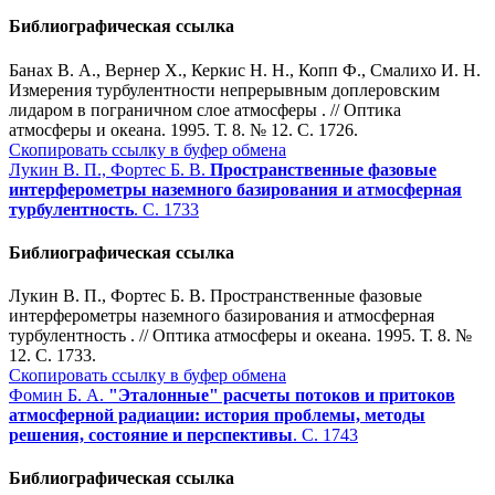
Библиографическая ссылка
Банах В. А., Вернер Х., Керкис Н. Н., Копп Ф., Смалихо И. Н.
Измерения турбулентности непрерывным доплеровским
лидаром в пограничном слое атмосферы . // Оптика
атмосферы и океана. 1995. Т. 8. № 12. С. 1726.
Скопировать ссылку в буфер обмена
Лукин В. П., Фортес Б. В.
Пространственные фазовые
интерферометры наземного базирования и атмосферная
турбулентность
. С. 1733
Библиографическая ссылка
Лукин В. П., Фортес Б. В. Пространственные фазовые
интерферометры наземного базирования и атмосферная
турбулентность . // Оптика атмосферы и океана. 1995. Т. 8. №
12. С. 1733.
Скопировать ссылку в буфер обмена
Фомин Б. А.
"Эталонные" расчеты потоков и притоков
атмосферной радиации: история проблемы, методы
решения, состояние и перспективы
. С. 1743
Библиографическая ссылка