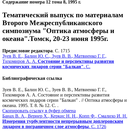
Содержание номера 12 тома 8, 1995 г.
Тематический выпуск по материалам
Второго Межреспубликанского
симпозиума "Оптика атмосферы и
океана".Томск, 20-23 июня 1995г.
Предисловие редактора
. С. 1715
Зуев В. Е., Балин Ю. С., Зуев В. В., Матвиенко Г. Г.,
Тихомиров А. А.
Состояние и перспективы развития
космических лидаров серии "Балкан"
. С.
Библиографическая ссылка
Зуев В. Е., Балин Ю. С., Зуев В. В., Матвиенко Г. Г.,
Тихомиров А. А. Состояние и перспективы развития
космических лидаров серии "Балкан" . // Оптика атмосферы и
океана. 1995. Т. 8. № 12. С. .
Скопировать ссылку в буфер обмена
Банах В. А., Вернер Х., Керкис Н. Н., Копп Ф., Смалихо И. Н.
Измерения турбулентности непрерывным доплеровским
лидаром в пограничном слое атмосферы
. С. 1726