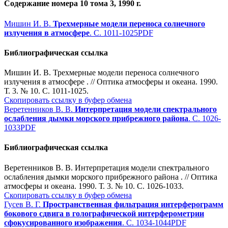
Содержание номера 10 тома 3, 1990 г.
Мишин И. В.
Трехмерные модели переноса солнечного
излучения в атмосфере
. С. 1011-1025
PDF
Библиографическая ссылка
Мишин И. В. Трехмерные модели переноса солнечного
излучения в атмосфере . // Оптика атмосферы и океана. 1990.
Т. 3. № 10. С. 1011-1025.
Скопировать ссылку в буфер обмена
Веретенников В. В.
Интерпретация модели спектрального
ослабления дымки морского прибрежного района
. С. 1026-
1033
PDF
Библиографическая ссылка
Веретенников В. В. Интерпретация модели спектрального
ослабления дымки морского прибрежного района . // Оптика
атмосферы и океана. 1990. Т. 3. № 10. С. 1026-1033.
Скопировать ссылку в буфер обмена
Гусев В. Г.
Пространственная фильтрация интерферограмм
бокового сдвига в голографической интерферометрии
сфокусированного изображения
. С. 1034-1044
PDF