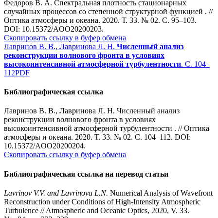
Федоров В. А. Спектральная плотность стационарных
случайных процессов со степенной структурной функцией . //
Оптика атмосферы и океана. 2020. Т. 33. № 02. С. 95–103.
DOI: 10.15372/AOO20200203.
Скопировать ссылку в буфер обмена
Лавринов В. В., Лавринова Л. Н.
Численный анализ
реконструкции волнового фронта в условиях
высокоинтенсивной атмосферной турбулентности
. С. 104–
112
PDF
Библиографическая ссылка
Лавринов В. В., Лавринова Л. Н. Численный анализ
реконструкции волнового фронта в условиях
высокоинтенсивной атмосферной турбулентности . // Оптика
атмосферы и океана. 2020. Т. 33. № 02. С. 104–112. DOI:
10.15372/AOO20200204.
Скопировать ссылку в буфер обмена
Библиографическая ссылка на перевод статьи
Lavrinov V.V. and Lavrinova L.N.
Numerical Analysis of Wavefront
Reconstruction under Conditions of High-Intensity Atmospheric
Turbulence // Atmospheric and Oceanic Optics, 2020, V. 33.