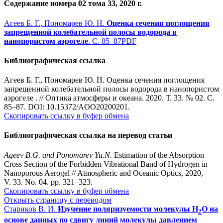
Содержание номера 02 тома 33, 2020 г.
Агеев Б. Г., Пономарев Ю. Н.
Оценка сечения поглощения
запрещенной колебательной полосы водорода в
нанопористом аэрогеле
. С. 85–87
PDF
Библиографическая ссылка
Агеев Б. Г., Пономарев Ю. Н. Оценка сечения поглощения
запрещенной колебательной полосы водорода в нанопористом
аэрогеле . // Оптика атмосферы и океана. 2020. Т. 33. № 02. С.
85–87. DOI: 10.15372/AOO20200201.
Скопировать ссылку в буфер обмена
Библиографическая ссылка на перевод статьи
Ageev B.G. and Ponomarev Yu.N.
Estimation of the Absorption
Cross Section of the Forbidden Vibrational Band of Hydrogen in
Nanoporous Aerogel // Atmospheric and Oceanic Optics, 2020,
V. 33. No. 04. pp. 321–323
.
Скопировать ссылку в буфер обмена
Открыть страницу с переводом
Стариков В. И.
Изучение поляризуемости молекулы Н
О на
2
основе данных по сдвигу линий молекулы давлением