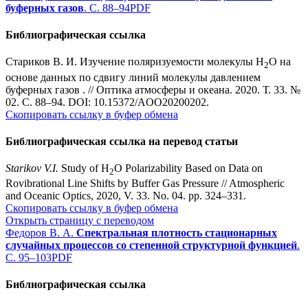
буферных газов
. С. 88–94
PDF
Библиографическая ссылка
Стариков В. И. Изучение поляризуемости молекулы Н
О на
2
основе данных по сдвигу линий молекулы давлением
буферных газов . // Оптика атмосферы и океана. 2020. Т. 33. №
02. С. 88–94. DOI: 10.15372/AOO20200202.
Скопировать ссылку в буфер обмена
Библиографическая ссылка на перевод статьи
Starikov
V.I.
Study of H
O Polarizability Based on Data on
2
Rovibrational Line Shifts by Buffer Gas Pressure // Atmospheric
and Oceanic Optics, 2020, V. 33. No. 04. pp. 324–331
.
Скопировать ссылку в буфер обмена
Открыть страницу с переводом
Федоров В. А.
Спектральная плотность стационарных
случайных процессов со степенной структурной функцией
.
С. 95–103
PDF
Библиографическая ссылка