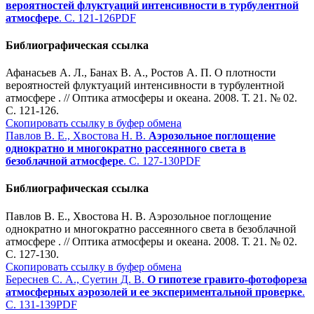
вероятностей флуктуаций интенсивности в турбулентной
атмосфере
. С. 121-126
PDF
Библиографическая ссылка
Афанасьев А. Л., Банах В. А., Ростов А. П. О плотности
вероятностей флуктуаций интенсивности в турбулентной
атмосфере . // Оптика атмосферы и океана. 2008. Т. 21. № 02.
С. 121-126.
Скопировать ссылку в буфер обмена
Павлов В. Е., Хвостова Н. В.
Аэрозольное поглощение
однократно и многократно рассеянного света в
безоблачной атмосфере
. С. 127-130
PDF
Библиографическая ссылка
Павлов В. Е., Хвостова Н. В. Аэрозольное поглощение
однократно и многократно рассеянного света в безоблачной
атмосфере . // Оптика атмосферы и океана. 2008. Т. 21. № 02.
С. 127-130.
Скопировать ссылку в буфер обмена
Береснев С. А., Суетин Д. В.
О гипотезе гравито-фотофореза
атмосферных аэрозолей и ее экспериментальной проверке
.
С. 131-139
PDF