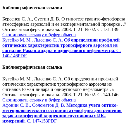
Библиографическая ссылка
Береснев С. А., Суетин Д. В. О гипотезе гравито-фотофореза
атмосферных аэрозолей и ее экспериментальной проверке . //
Оптика атмосферы и океана. 2008. Т. 21. № 02. С. 131-139.
Скопировать ссылку в буфер обмена
Кугейко М. М., Лысенко С. А.
Об определении профилей
оптических характеристик тропосферного аэрозоля из
сигналов Раман-лидара и одноуглового нефелометра
. С.
140-146
PDF
Библиографическая ссылка
Кугейко М. М., Лысенко С. А. Об определении профилей
оптических характеристик тропосферного аэрозоля из
сигналов Раман-лидара и одноуглового нефелометра . //
Оптика атмосферы и океана. 2008. Т. 21. № 02. С. 140-146.
Скопировать ссылку в буфер обмена
Афонин С. В., Соломатов Д. В.
Методика учета оптико-
метеорологического состояния атмосферы для решения
задач атмосферной коррекции спутниковых ИК-
измерений
. С. 147-153
PDF