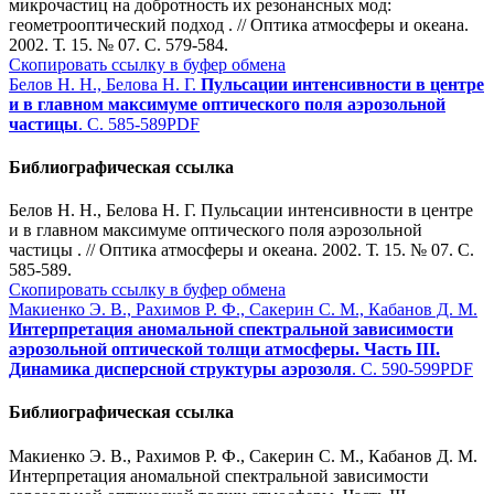
микрочастиц на добротность их резонансных мод:
геометрооптический подход . // Оптика атмосферы и океана.
2002. Т. 15. № 07. С. 579-584.
Скопировать ссылку в буфер обмена
Белов Н. Н., Белова Н. Г.
Пульсации интенсивности в центре
и в главном максимуме оптического поля аэрозольной
частицы
. С. 585-589
PDF
Библиографическая ссылка
Белов Н. Н., Белова Н. Г. Пульсации интенсивности в центре
и в главном максимуме оптического поля аэрозольной
частицы . // Оптика атмосферы и океана. 2002. Т. 15. № 07. С.
585-589.
Скопировать ссылку в буфер обмена
Макиенко Э. В., Рахимов Р. Ф., Сакерин С. М., Кабанов Д. М.
Интерпретация аномальной спектральной зависимости
аэрозольной оптической толщи атмосферы. Часть III.
Динамика дисперсной структуры аэрозоля
. С. 590-599
PDF
Библиографическая ссылка
Макиенко Э. В., Рахимов Р. Ф., Сакерин С. М., Кабанов Д. М.
Интерпретация аномальной спектральной зависимости