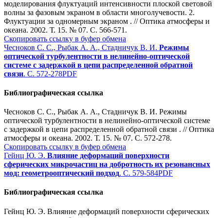
моделирования флуктуаций интенсивности плоской световой
волны за фазовым экраном в области многолучевости. 2.
Флуктуации за одномерным экраном . // Оптика атмосферы и
океана. 2002. Т. 15. № 07. С. 566-571.
Скопировать ссылку в буфер обмена
Чесноков С. С., Рыбак А. А., Стадничук В. И.
Режимы
оптической турбулентности в нелинейно-оптической
системе с задержкой в цепи распределенной обратной
связи
. С. 572-278
PDF
Библиографическая ссылка
Чесноков С. С., Рыбак А. А., Стадничук В. И. Режимы
оптической турбулентности в нелинейно-оптической системе
с задержкой в цепи распределенной обратной связи . // Оптика
атмосферы и океана. 2002. Т. 15. № 07. С. 572-278.
Скопировать ссылку в буфер обмена
Гейнц Ю. Э.
Влияние деформаций поверхности
сферических микрочастиц на добротность их резонансных
мод: геометрооптический подход
. С. 579-584
PDF
Библиографическая ссылка
Гейнц Ю. Э. Влияние деформаций поверхности сферических