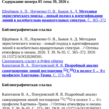
Содержание номера 05 тома 39, 2026 г.
Щербаков А. П., Науменко О. В., Быков А. Д.
Методики
эвристического поиска – новый подход к идентификации
линий в колебательно-вращательных спектрах
. С. 365–372
Библиографическая ссылка
Щербаков А. П., Науменко О. В., Быков А. Д. Методики
эвристического поиска – новый подход к идентификации
линий в колебательно-вращательных спектрах . // Оптика
атмосферы и океана. 2026. Т. 39. № 05. С. 365–372. DOI:
10.15372/AOO20260501.
Скопировать ссылку в буфер обмена
Капитанов В. А., Понуровский Я. Я.
Подробный анализ
12
16
самоуширения линий поглощения
C
O в полосе 3 ← 0 с
профилем Хартмана–Трана
. С. 373–381
Библиографическая ссылка
Капитанов В. А., Понуровский Я. Я. Подробный анализ
12
16
самоуширения линий поглощения
C
O в полосе 3 ← 0 с
профилем Хартмана–Трана . // Оптика атмосферы и океана.
2026. Т. 39. № 05. С. 373–381. DOI: 10.15372/AOO20260502.