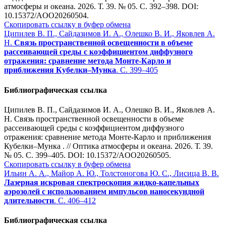
атмосферы и океана. 2026. Т. 39. № 05. С. 392–398. DOI:
10.15372/AOO20260504.
Скопировать ссылку в буфер обмена
Ципилев В. П., Сайдазимов И. А., Олешко В. И., Яковлев А.
Н.
Связь пространственной освещенности в объеме
рассеивающей среды с коэффициентом диффузного
отражения: сравнение метода Монте-Карло и
приближения Кубелки–Мунка
. С. 399–405
Библиографическая ссылка
Ципилев В. П., Сайдазимов И. А., Олешко В. И., Яковлев А.
Н. Связь пространственной освещенности в объеме
рассеивающей среды с коэффициентом диффузного
отражения: сравнение метода Монте-Карло и приближения
Кубелки–Мунка . // Оптика атмосферы и океана. 2026. Т. 39.
№ 05. С. 399–405. DOI: 10.15372/AOO20260505.
Скопировать ссылку в буфер обмена
Ильин А. А., Майор А. Ю., Толстоногова Ю. С., Лисица В. В.
Лазерная искровая спектроскопия жидко-капельных
аэрозолей с использованием импульсов наносекундной
длительности
. С. 406–412
Библиографическая ссылка