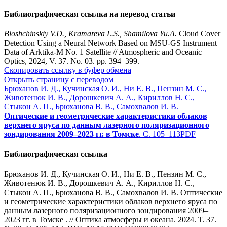
Библиографическая ссылка на перевод статьи
Bloshchinskiy V.D., Kramareva L.S., Shamilova Yu.A.
Cloud Cover
Detection Using a Neural Network Based on MSU-GS Instrument
Data of Arktika-M No. 1 Satellite // Atmospheric and Oceanic
Optics, 2024, V. 37. No. 03. pp. 394–399.
Скопировать ссылку в буфер обмена
Открыть страницу с переводом
Брюханов И. Д., Кучинская О. И., Ни Е. В., Пензин М. С.,
Животенюк И. В., Дорошкевич А. А., Кириллов Н. С.,
Стыкон А. П., Брюханова В. В., Самохвалов И. В.
Оптические и геометрические характеристики облаков
верхнего яруса по данным лазерного поляризационного
зондирования 2009–2023 гг. в Томске
. С. 105–113
PDF
Библиографическая ссылка
Брюханов И. Д., Кучинская О. И., Ни Е. В., Пензин М. С.,
Животенюк И. В., Дорошкевич А. А., Кириллов Н. С.,
Стыкон А. П., Брюханова В. В., Самохвалов И. В. Оптические
и геометрические характеристики облаков верхнего яруса по
данным лазерного поляризационного зондирования 2009–
2023 гг. в Томске . // Оптика атмосферы и океана. 2024. Т. 37.