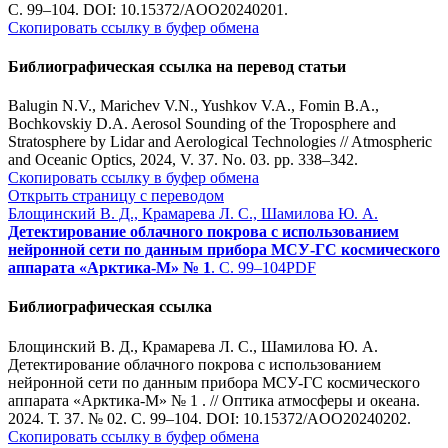
С. 99–104. DOI: 10.15372/AOO20240201.
Скопировать ссылку в буфер обмена
Библиографическая ссылка на перевод статьи
Balugin N.V., Marichev V.N., Yushkov V.A., Fomin B.A.,
Bochkovskiy D.A. Aerosol Sounding of the Troposphere and
Stratosphere by Lidar and Aerological Technologies // Atmospheric
and Oceanic Optics, 2024, V. 37. No. 03. pp. 338–342.
Скопировать ссылку в буфер обмена
Открыть страницу с переводом
Блощинский В. Д., Крамарева Л. С., Шамилова Ю. А.
Детектирование облачного покрова с использованием
нейронной сети по данным прибора МСУ-ГС космического
аппарата «Арктика-М» № 1
. С. 99–104
PDF
Библиографическая ссылка
Блощинский В. Д., Крамарева Л. С., Шамилова Ю. А.
Детектирование облачного покрова с использованием
нейронной сети по данным прибора МСУ-ГС космического
аппарата «Арктика-М» № 1 . // Оптика атмосферы и океана.
2024. Т. 37. № 02. С. 99–104. DOI: 10.15372/AOO20240202.
Скопировать ссылку в буфер обмена