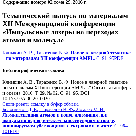
Содержание номера 02 тома 29, 2016 г.
Тематический выпуск по материалам
ХII Международной конференции
«Импульсные лазеры на переходах
атомов и молекул»
Климкин А. В., Тарасенко В. Ф.
Новое в лазерной тематике
– по материалам XII конференции AMPL
. С. 91–95
PDF
Библиографическая ссылка
Климкин А. В., Тарасенко В. Ф. Новое в лазерной тематике –
по материалам XII конференции AMPL . // Оптика атмосферы
и океана. 2016. Т. 29. № 02. С. 91–95. DOI:
10.15372/AOO20160201.
Скопировать ссылку в буфер обмена
Белоплотов Д. В., Тарасенко В. Ф., Ломаев М. И.
Люминесценция атомов и ионов алюминия при
импульсно-периодическом наносекундном разряде,
инициируемом убегающими электронами, в азоте
. С. 96–
101
PDF