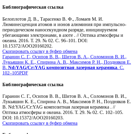
Библиографическая ссылка
Белоплотов Д. В., Тарасенко В. Ф., Ломаев М. И.
Люминесценция атомов и ионов алюминия при импульсно-
периодическом наносекундном разряде, инициируемом
убегающими электронами, в азоте . // Оптика атмосферы и
океана. 2016. Т. 29. № 02. С. 96–101. DOI:
10.15372/AOO20160202.
Скопировать ссылку в буфер обмена
Гаранин С. Г., Осипов В. В., Шитов В. А., Соломонов В. И.,
Лукьяшин К. Е., Спирина А. В., Максимов Р. Н., Поздняков Е.
В.
Nd:YAG/Cr:YAG композитная лазерная керамика
. С.
102–105
PDF
Библиографическая ссылка
Гаранин С. Г., Осипов В. В., Шитов В. А., Соломонов В. И.,
Лукьяшин К. Е., Спирина А. В., Максимов Р. Н., Поздняков Е.
В. Nd:YAG/Cr:YAG композитная лазерная керамика . //
Оптика атмосферы и океана. 2016. Т. 29. № 02. С. 102–105.
DOI: 10.15372/AOO20160203.
Скопировать ссылку в буфер обмена