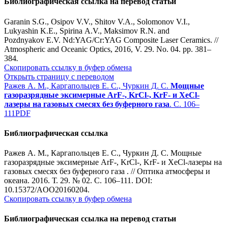
Библиографическая ссылка на перевод статьи
Garanin S.G., Osipov V.V., Shitov V.A., Solomonov V.I.,
Lukyashin K.E., Spirina A.V., Maksimov R.N. and
Pozdnyakov E.V. Nd:YAG/Cr:YAG Composite Laser Ceramics. //
Atmospheric and Oceanic Optics, 2016, V. 29. No. 04. pp. 381–
384
.
Скопировать ссылку в буфер обмена
Открыть страницу с переводом
Ражев А. М., Каргапольцев Е. С., Чуркин Д. С.
Мощные
газоразрядные эксимерные ArF-, KrCl-, KrF- и XeCl-
лазеры на газовых смесях без буферного газа
. С. 106–
111
PDF
Библиографическая ссылка
Ражев А. М., Каргапольцев Е. С., Чуркин Д. С. Мощные
газоразрядные эксимерные ArF-, KrCl-, KrF- и XeCl-лазеры на
газовых смесях без буферного газа . // Оптика атмосферы и
океана. 2016. Т. 29. № 02. С. 106–111. DOI:
10.15372/AOO20160204.
Скопировать ссылку в буфер обмена
Библиографическая ссылка на перевод статьи