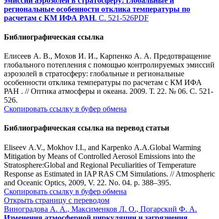
эмиссий аэрозолей в стратосферу: глобальные и
региональные особенности отклика температуры по
расчетам с КМ ИФА РАН
. С. 521-526
PDF
Библиографическая ссылка
Елисеев А. В., Мохов И. И., Карпенко А. А. Предотвращение
глобального потепления с помощью контролируемых эмиссий
аэрозолей в стратосферу: глобальные и региональные
особенности отклика температуры по расчетам с КМ ИФА
РАН . // Оптика атмосферы и океана. 2009. Т. 22. № 06. С. 521-
526.
Скопировать ссылку в буфер обмена
Библиографическая ссылка на перевод статьи
Eliseev A.V., Mokhov I.I., and Karpenko A.A.Global Warming
Mitigation by Means of Controlled Aerosol Emissions into the
Stratosphere:Global and Regional Peculiarities of Temperature
Response as Estimated in IAP RAS CM Simulations. // Atmospheric
and Oceanic Optics, 2009, V. 22. No. 04. p. 388–395.
Скопировать ссылку в буфер обмена
Открыть страницу с переводом
Виноградова А. А., Максименков Л. О., Погарский Ф. А.
Изменения атмосферной циркуляции и загрязнения