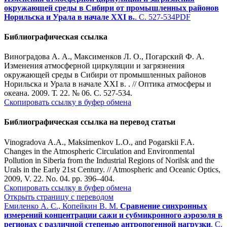
окружающей среды в Сибири от промышленных районов
Норильска и Урала в начале ХХI в.
. С. 527-534
PDF
Библиографическая ссылка
Виноградова А. А., Максименков Л. О., Погарский Ф. А.
Изменения атмосферной циркуляции и загрязнения
окружающей среды в Сибири от промышленных районов
Норильска и Урала в начале ХХI в. . // Оптика атмосферы и
океана. 2009. Т. 22. № 06. С. 527-534.
Скопировать ссылку в буфер обмена
Библиографическая ссылка на перевод статьи
Vinogradova A.A., Maksimenkov L.O., and Pogarskii F.A.
Changes in the Atmospheric Circulation and Environmental
Pollution in Siberia from the Industrial Regions of Norilsk and the
Urals in the Early 21st Century. // Atmospheric and Oceanic Optics,
2009, V. 22. No. 04. pp. 396–404.
Скопировать ссылку в буфер обмена
Открыть страницу с переводом
Емиленко А. С., Копейкин В. М.
Сравнение синхронных
измерений концентрации сажи и субмикронного аэрозоля в
регионах с различной степенью антропогенной нагрузки
. С.