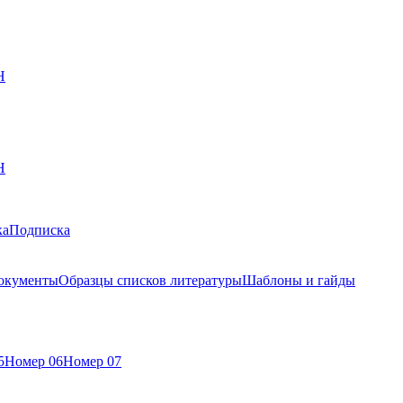
Н
Н
ка
Подписка
окументы
Образцы списков литературы
Шаблоны и гайды
5
Номер 06
Номер 07