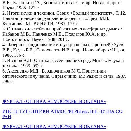
В.Е., Калошин Г.А., Константинов Р.С. и др. Новосибирск:
Наука, 1985. 127 с.
2. Итоги науки и техники. Серия <Водный транспорт>. Т. 12.
Навигационное оборудование морей. / Под ред. М.В.
Бурханова. М.: ВИНИТИ, 1985. 177 с.
3. Оптические свойства прибрежных атмосферных дымок /
Кабанов М.В., Панченко М.В., Пхалагов Ю.А. и др.
Новосибирск: Наука, 1988. 201 с.
4. Лазерное зондирование индустриальных аэрозолей / Зуев
В.Е., Кауль Б.В., Самохвалов И.В. и др. Новосибирск: Наука,
1986. 186 с.
5. Иванов А.П. Оптика рассеивающих сред. Минск: Наука и
техника, 1969. 592 с.
6. Аксененко М.Д., Бараночников М.Л. Приемники
оптического излучения. Справочник. М.: Радио и связь, 1987.
296 с.
ЖУРНАЛ «ОПТИКА АТМОСФЕРЫ И ОКЕАНА»
ИНСТИТУТ ОПТИКИ АТМОСФЕРЫ им. В.Е. ЗУЕВА СО
РАН
ЖУРНАЛ «ОПТИКА АТМОСФЕРЫ И ОКЕАНА»