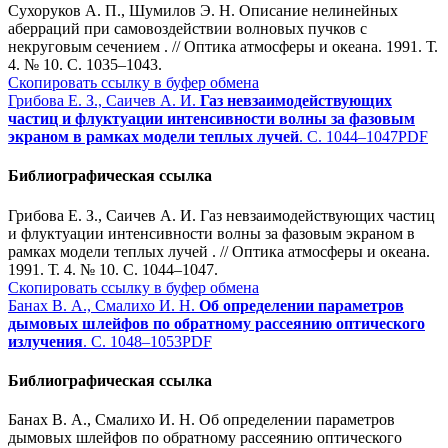
Сухоруков А. П., Шумилов Э. Н. Описание нелинейных
аберраций при самовоздействии волновых пучков с
некруговым сечением . // Оптика атмосферы и океана. 1991. Т.
4. № 10. С. 1035–1043.
Скопировать ссылку в буфер обмена
Грибова Е. З., Саичев А. И.
Газ невзаимодействующих
частиц и флуктуации интенсивности волны за фазовым
экраном в рамках модели теплых лучей
. С. 1044–1047
PDF
Библиографическая ссылка
Грибова Е. З., Саичев А. И. Газ невзаимодействующих частиц
и флуктуации интенсивности волны за фазовым экраном в
рамках модели теплых лучей . // Оптика атмосферы и океана.
1991. Т. 4. № 10. С. 1044–1047.
Скопировать ссылку в буфер обмена
Банах В. А., Смалихо И. Н.
Об определении параметров
дымовых шлейфов по обратному рассеянию оптического
излучения
. С. 1048–1053
PDF
Библиографическая ссылка
Банах В. А., Смалихо И. Н. Об определении параметров
дымовых шлейфов по обратному рассеянию оптического