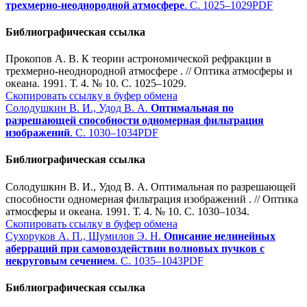
трехмерно-неоднородной атмосфере
. С. 1025–1029
PDF
Библиографическая ссылка
Прокопов А. В. К теории астрономической рефракции в
трехмерно-неоднородной атмосфере . // Оптика атмосферы и
океана. 1991. Т. 4. № 10. С. 1025–1029.
Скопировать ссылку в буфер обмена
Солодушкин В. И., Удод В. А.
Оптимальная по
разрешающей способности одномерная фильтрация
изображений
. С. 1030–1034
PDF
Библиографическая ссылка
Солодушкин В. И., Удод В. А. Оптимальная по разрешающей
способности одномерная фильтрация изображений . // Оптика
атмосферы и океана. 1991. Т. 4. № 10. С. 1030–1034.
Скопировать ссылку в буфер обмена
Сухоруков А. П., Шумилов Э. Н.
Описание нелинейных
аберраций при самовоздействии волновых пучков с
некруговым сечением
. С. 1035–1043
PDF
Библиографическая ссылка