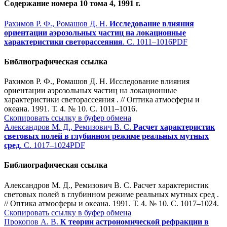
Содержание номера 10 тома 4, 1991 г.
Рахимов Р. Ф., Ромашов Д. Н.
Исследование влияния
ориентации аэрозольных частиц на локационные
характеристики светорассеяния
. С. 1011–1016
PDF
Библиографическая ссылка
Рахимов Р. Ф., Ромашов Д. Н. Исследование влияния
ориентации аэрозольных частиц на локационные
характеристики светорассеяния . // Оптика атмосферы и
океана. 1991. Т. 4. № 10. С. 1011–1016.
Скопировать ссылку в буфер обмена
Александров М. Д., Ремизович В. С.
Расчет характеристик
световых полей в глубинном режиме реальных мутных
сред
. С. 1017–1024
PDF
Библиографическая ссылка
Александров М. Д., Ремизович В. С. Расчет характеристик
световых полей в глубинном режиме реальных мутных сред .
// Оптика атмосферы и океана. 1991. Т. 4. № 10. С. 1017–1024.
Скопировать ссылку в буфер обмена
Прокопов А. В.
К теории астрономической рефракции в