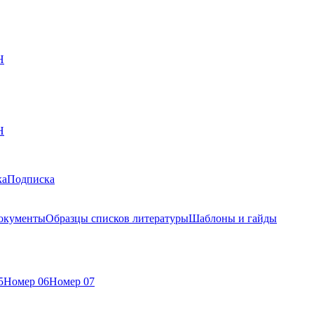
Н
Н
ка
Подписка
окументы
Образцы списков литературы
Шаблоны и гайды
5
Номер 06
Номер 07