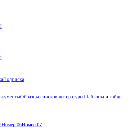
Н
Н
ка
Подписка
окументы
Образцы списков литературы
Шаблоны и гайды
5
Номер 06
Номер 07