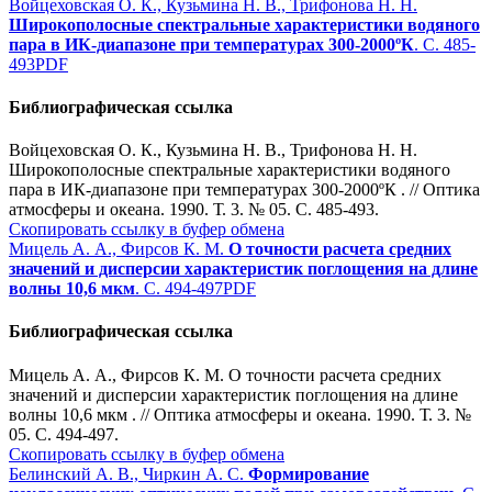
Войцеховская О. К., Кузьмина Н. В., Трифонова Н. Н.
Широкополосные спектральные характеристики водяного
пара в ИК-диапазоне при температурах 300-2000ºК
. С. 485-
493
PDF
Библиографическая ссылка
Войцеховская О. К., Кузьмина Н. В., Трифонова Н. Н.
Широкополосные спектральные характеристики водяного
пара в ИК-диапазоне при температурах 300-2000ºК . // Оптика
атмосферы и океана. 1990. Т. 3. № 05. С. 485-493.
Скопировать ссылку в буфер обмена
Мицель А. А., Фирсов К. М.
О точности расчета средних
значений и дисперсии характеристик поглощения на длине
волны 10,6 мкм
. С. 494-497
PDF
Библиографическая ссылка
Мицель А. А., Фирсов К. М. О точности расчета средних
значений и дисперсии характеристик поглощения на длине
волны 10,6 мкм . // Оптика атмосферы и океана. 1990. Т. 3. №
05. С. 494-497.
Скопировать ссылку в буфер обмена
Белинский А. В., Чиркин А. С.
Формирование