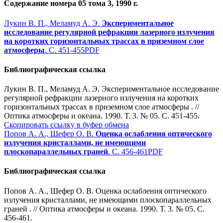
Содержание номера 05 тома 3, 1990 г.
Лукин В. П., Меламуд А. Э.
Экспериментальное
исследование регулярной рефракции лазерного излучения
на коротких горизонтальных трассах в приземном слое
атмосферы
. С. 451-455
PDF
Библиографическая ссылка
Лукин В. П., Меламуд А. Э. Экспериментальное исследование
регулярной рефракции лазерного излучения на коротких
горизонтальных трассах в приземном слое атмосферы . //
Оптика атмосферы и океана. 1990. Т. 3. № 05. С. 451-455.
Скопировать ссылку в буфер обмена
Попов А. А., Шефер О. В.
Оценка ослабления оптического
излучения кристаллами, не имеющими
плоскопараллельных граней
. С. 456-461
PDF
Библиографическая ссылка
Попов А. А., Шефер О. В. Оценка ослабления оптического
излучения кристаллами, не имеющими плоскопараллельных
граней . // Оптика атмосферы и океана. 1990. Т. 3. № 05. С.
456-461.