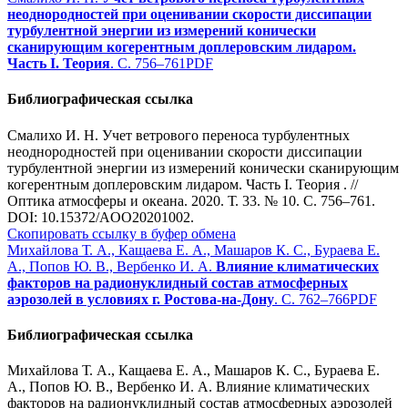
неоднородностей при оценивании скорости диссипации
турбулентной энергии из измерений конически
сканирующим когерентным доплеровским лидаром.
Часть I. Теория
. С. 756–761
PDF
Библиографическая ссылка
Смалихо И. Н. Учет ветрового переноса турбулентных
неоднородностей при оценивании скорости диссипации
турбулентной энергии из измерений конически сканирующим
когерентным доплеровским лидаром. Часть I. Теория . //
Оптика атмосферы и океана. 2020. Т. 33. № 10. С. 756–761.
DOI: 10.15372/AOO20201002.
Скопировать ссылку в буфер обмена
Михайлова Т. А., Кащаева Е. А., Машаров К. С., Бураева Е.
А., Попов Ю. В., Вербенко И. А.
Влияние климатических
факторов на радионуклидный состав атмосферных
аэрозолей в условиях г. Ростова-на-Дону
. С. 762–766
PDF
Библиографическая ссылка
Михайлова Т. А., Кащаева Е. А., Машаров К. С., Бураева Е.
А., Попов Ю. В., Вербенко И. А. Влияние климатических
факторов на радионуклидный состав атмосферных аэрозолей