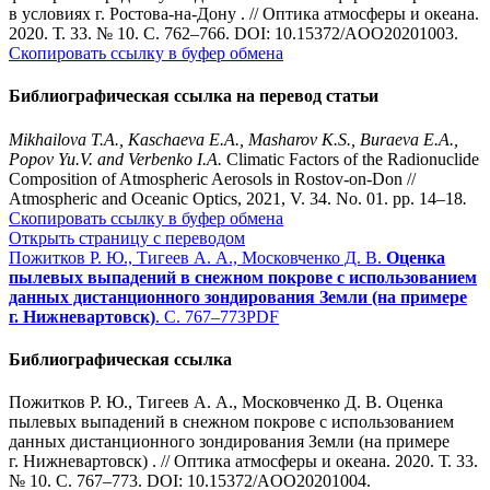
в условиях г. Ростова-на-Дону . // Оптика атмосферы и океана.
2020. Т. 33. № 10. С. 762–766. DOI: 10.15372/AOO20201003.
Скопировать ссылку в буфер обмена
Библиографическая ссылка на перевод статьи
Mikhailova T.A., Kaschaeva E.A., Masharov K.S., Buraeva E.A.,
Popov Yu.V. and Verbenko I.A.
Climatic Factors of the Radionuclide
Composition of Atmospheric Aerosols in Rostov-on-Don //
Atmospheric and Oceanic Optics, 2021, V. 34. No. 01. pp. 14–18
.
Скопировать ссылку в буфер обмена
Открыть страницу с переводом
Пожитков Р. Ю., Тигеев А. А., Московченко Д. В.
Оценка
пылевых выпадений в снежном покрове с использованием
данных дистанционного зондирования Земли (на примере
г. Нижневартовск)
. С. 767–773
PDF
Библиографическая ссылка
Пожитков Р. Ю., Тигеев А. А., Московченко Д. В. Оценка
пылевых выпадений в снежном покрове с использованием
данных дистанционного зондирования Земли (на примере
г. Нижневартовск) . // Оптика атмосферы и океана. 2020. Т. 33.
№ 10. С. 767–773. DOI: 10.15372/AOO20201004.