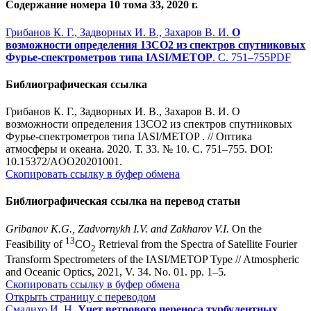
Содержание номера 10 тома 33, 2020 г.
Грибанов К. Г., Задворных И. В., Захаров В. И.
О
возможности определения 13CO2 из спектров спутниковых
Фурье-спектрометров типа IASI/METOP
. С. 751–755
PDF
Библиографическая ссылка
Грибанов К. Г., Задворных И. В., Захаров В. И. О
возможности определения 13CO2 из спектров спутниковых
Фурье-спектрометров типа IASI/METOP . // Оптика
атмосферы и океана. 2020. Т. 33. № 10. С. 751–755. DOI:
10.15372/AOO20201001.
Скопировать ссылку в буфер обмена
Библиографическая ссылка на перевод статьи
Gribanov K.G., Zadvornykh I.V. and Zakharov V.I.
On the
13
Feasibility of
CO
Retrieval from the Spectra of Satellite Fourier
2
Transform Spectrometers of the IASI/METOP Type // Atmospheric
and Oceanic Optics, 2021, V. 34. No. 01. pp. 1–5
.
Скопировать ссылку в буфер обмена
Открыть страницу с переводом
Смалихо И. Н.
Учет ветрового переноса турбулентных