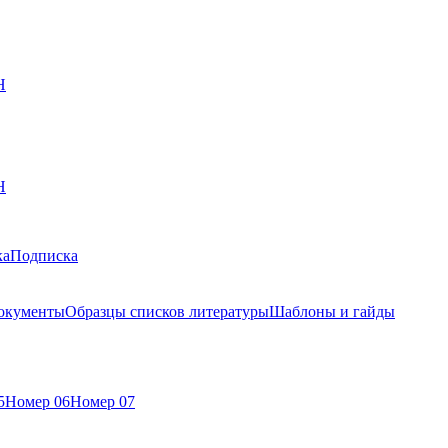
Н
Н
ка
Подписка
окументы
Образцы списков литературы
Шаблоны и гайды
5
Номер 06
Номер 07