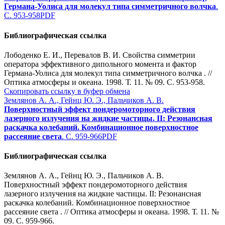
Германа-Уолиса для молекул типа симметричного волчка
.
С. 953-958
PDF
Библиографическая ссылка
Лободенко Е. И., Перевалов В. И. Свойства симметрии
оператора эффективного дипольного момента и фактор
Германа-Уолиса для молекул типа симметричного волчка . //
Оптика атмосферы и океана. 1998. Т. 11. № 09. С. 953-958.
Скопировать ссылку в буфер обмена
Землянов А. А., Гейнц Ю. Э., Пальчиков А. В.
Поверхностный эффект пондеромоторного действия
лазерного излучения на жидкие частицы. II: Резонансная
раскачка колебаний. Комбинационное поверхностное
рассеяние света
. С. 959-966
PDF
Библиографическая ссылка
Землянов А. А., Гейнц Ю. Э., Пальчиков А. В.
Поверхностный эффект пондеромоторного действия
лазерного излучения на жидкие частицы. II: Резонансная
раскачка колебаний. Комбинационное поверхностное
рассеяние света . // Оптика атмосферы и океана. 1998. Т. 11. №
09. С. 959-966.