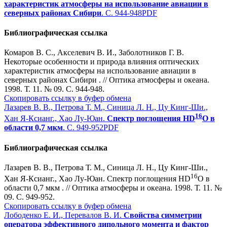
характеристик атмосферы на использование авиации в
северных районах Сибири
. С. 944-948
PDF
Библиографическая ссылка
Комаров В. С., Акселевич В. И., Заболотников Г. В.
Некоторые особенности и природа влияния оптических
характеристик атмосферы на использование авиации в
северных районах Сибири . // Оптика атмосферы и океана.
1998. Т. 11. № 09. С. 944-948.
Скопировать ссылку в буфер обмена
Лазарев В. В., Петрова Т. М., Синица Л. Н., Цу Кинг-Ши.,
16
Хан Я-Ксианг., Хао Лу-Юан.
Спектр поглощения HD
O в
области 0,7 мкм
. С. 949-952
PDF
Библиографическая ссылка
Лазарев В. В., Петрова Т. М., Синица Л. Н., Цу Кинг-Ши.,
16
Хан Я-Ксианг., Хао Лу-Юан. Спектр поглощения HD
O в
области 0,7 мкм . // Оптика атмосферы и океана. 1998. Т. 11. №
09. С. 949-952.
Скопировать ссылку в буфер обмена
Лободенко Е. И., Перевалов В. И.
Свойства симметрии
оператора эффективного дипольного момента и фактор