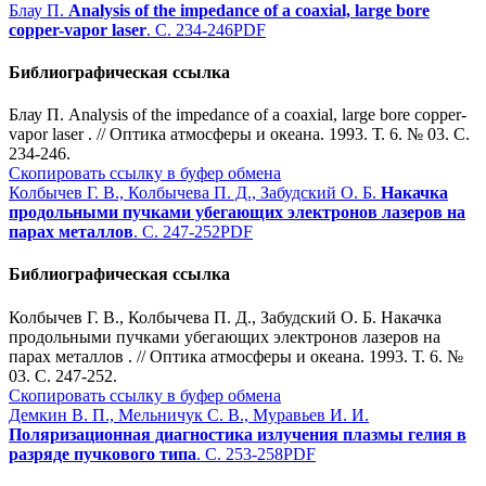
Блау П.
Analysis of the impedance of a coaxial, large bore
copper-vapor laser
. С. 234-246
PDF
Библиографическая ссылка
Блау П. Analysis of the impedance of a coaxial, large bore copper-
vapor laser . // Оптика атмосферы и океана. 1993. Т. 6. № 03. С.
234-246.
Скопировать ссылку в буфер обмена
Колбычев Г. В., Колбычева П. Д., Забудский О. Б.
Накачка
продольными пучками убегающих электронов лазеров на
парах металлов
. С. 247-252
PDF
Библиографическая ссылка
Колбычев Г. В., Колбычева П. Д., Забудский О. Б. Накачка
продольными пучками убегающих электронов лазеров на
парах металлов . // Оптика атмосферы и океана. 1993. Т. 6. №
03. С. 247-252.
Скопировать ссылку в буфер обмена
Демкин В. П., Мельничук С. В., Муравьев И. И.
Поляризационная диагностика излучения плазмы гелия в
разряде пучкового типа
. С. 253-258
PDF