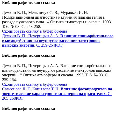
Библиографическая ссылка
Демкин В. П., Мельничук С. В., Муравьев И. И.
Поляризационная диагностика излучения плазмы гелия в
разряде пучкового типа . // Оптика атмосферы и океана. 1993.
Т. 6. № 03. С. 253-258.
Скопировать ссылку в буфер обмена
Демкин В. П., Печерицын А. А.
Влияние спин-орбитального
взаимодействия на неупругое рассеяние электронов
высоких энергий
. С. 259-264
PDF
Библиографическая ссылка
Демкин В. П., Печерицын А. А. Влияние спин-орбитального
взаимодействия на неупругое рассеяние электронов высоких
энергий . // Оптика атмосферы и океана. 1993. Т. 6. № 03. С.
259-264.
Скопировать ссылку в буфер обмена
Самсонова Л. Г., Копылова Т. Н.
Влияние фотопродуктов на
энергетические характеристики лазеров на красителях
. С.
265-268
PDF
Библиографическая ссылка