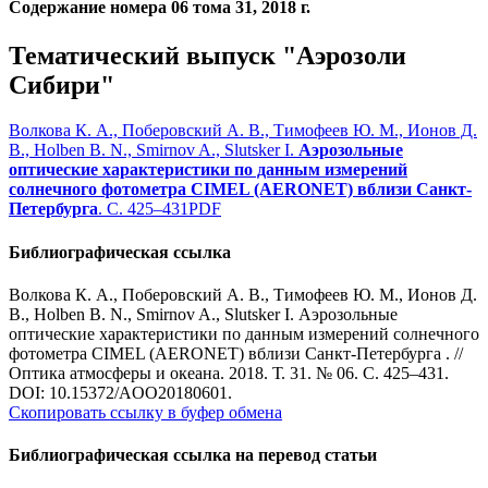
Содержание номера 06 тома 31, 2018 г.
Тематический выпуск "Аэрозоли
Сибири"
Волкова К. А., Поберовский А. В., Тимофеев Ю. М., Ионов Д.
В., Holben B. N., Smirnov A., Slutsker I.
Аэрозольные
оптические характеристики по данным измерений
солнечного фотометра CIMEL (АЕRONET) вблизи Санкт-
Петербурга
. С. 425–431
PDF
Библиографическая ссылка
Волкова К. А., Поберовский А. В., Тимофеев Ю. М., Ионов Д.
В., Holben B. N., Smirnov A., Slutsker I. Аэрозольные
оптические характеристики по данным измерений солнечного
фотометра CIMEL (АЕRONET) вблизи Санкт-Петербурга . //
Оптика атмосферы и океана. 2018. Т. 31. № 06. С. 425–431.
DOI: 10.15372/AOO20180601.
Скопировать ссылку в буфер обмена
Библиографическая ссылка на перевод статьи