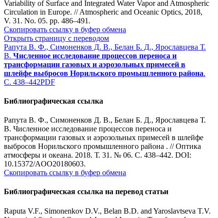
Variability of Surface and Integrated Water Vapor and Atmospheric
Circulation in Europe. // Atmospheric and Oceanic Optics, 2018,
V. 31. No. 05. pp. 486–491
.
Скопировать ссылку в буфер обмена
Открыть страницу с переводом
Рапута В. Ф., Симоненков Д. В., Белан Б. Д., Ярославцева Т.
В.
Численное исследование процессов переноса и
трансформации газовых и аэрозольных примесей в
шлейфе выбросов Норильского промышленного района
.
С. 438–442
PDF
Библиографическая ссылка
Рапута В. Ф., Симоненков Д. В., Белан Б. Д., Ярославцева Т.
В. Численное исследование процессов переноса и
трансформации газовых и аэрозольных примесей в шлейфе
выбросов Норильского промышленного района . // Оптика
атмосферы и океана. 2018. Т. 31. № 06. С. 438–442. DOI:
10.15372/AOO20180603.
Скопировать ссылку в буфер обмена
Библиографическая ссылка на перевод статьи
Raputa V.F., Simonenkov D.V., Belan B.D. and Yaroslavtseva T.V.