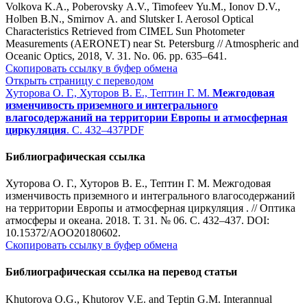
Volkova K.A., Poberovsky A.V., Timofeev Yu.M., Ionov D.V.,
Holben B.N., Smirnov A. and Slutsker I. Aerosol Optical
Characteristics Retrieved from CIMEL Sun Photometer
Measurements (AERONET) near St. Petersburg // Atmospheric and
Oceanic Optics, 2018, V. 31. No. 06. pp. 635–641.
Скопировать ссылку в буфер обмена
Открыть страницу с переводом
Хуторова О. Г., Хуторов В. Е., Тептин Г. М.
Межгодовая
изменчивость приземного и интегрального
влагосодержаний на территории Европы и атмосферная
циркуляция
. С. 432–437
PDF
Библиографическая ссылка
Хуторова О. Г., Хуторов В. Е., Тептин Г. М. Межгодовая
изменчивость приземного и интегрального влагосодержаний
на территории Европы и атмосферная циркуляция . // Оптика
атмосферы и океана. 2018. Т. 31. № 06. С. 432–437. DOI:
10.15372/AOO20180602.
Скопировать ссылку в буфер обмена
Библиографическая ссылка на перевод статьи
Khutorova O.G., Khutorov V.E. and Teptin G.M. Interannual