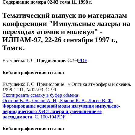
Содержание номера 02-03 тома 11, 1998 г.
Тематический выпуск по материалам
конференции "Импульсные лазеры на
переходах атомов и молекул" -
ИЛПАМ-97, 22-26 сентября 1997 г.,
Томск.
Евтушенко Г. С.
Предисловие
. С. 99
PDF
Библиографическая ссылка
Евтушенко Г. С. Предисловие . // Оптика атмосферы и океана.
1998. Т. 11. № 02-03. С. 99.
Скопировать ссылку в буфер обмена
Осипов В. В., Орлов А. Н., Баянов К. В., Лосев В. Ф.
Формирование основной моды излучения импульсно-
периодического XeCl-лазера и уменьшение ее
расходимости
. С. 100-104
PDF
Библиографическая ссылка