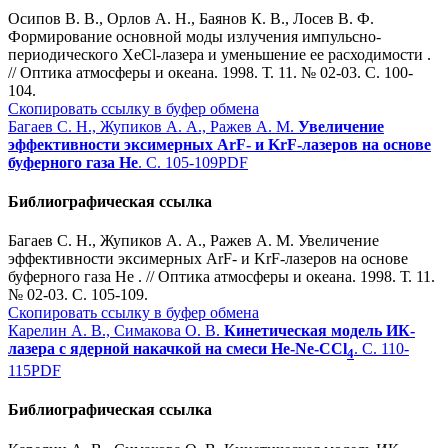
Осипов В. В., Орлов А. Н., Баянов К. В., Лосев В. Ф.
Формирование основной моды излучения импульсно-
периодического XeCl-лазера и уменьшение ее расходимости .
// Оптика атмосферы и океана. 1998. Т. 11. № 02-03. С. 100-
104.
Скопировать ссылку в буфер обмена
Багаев С. Н., Жупиков А. А., Ражев А. М.
Увеличение
эффективности эксимерных ArF- и KrF-лазеров на основе
буферного газа He
. С. 105-109
PDF
Библиографическая ссылка
Багаев С. Н., Жупиков А. А., Ражев А. М. Увеличение
эффективности эксимерных ArF- и KrF-лазеров на основе
буферного газа He . // Оптика атмосферы и океана. 1998. Т. 11.
№ 02-03. С. 105-109.
Скопировать ссылку в буфер обмена
Карелин А. В., Симакова О. В.
Кинетическая модель ИК-
лазера с ядерной накачкой на смеси He-Ne-CCl
. С. 110-
4
115
PDF
Библиографическая ссылка