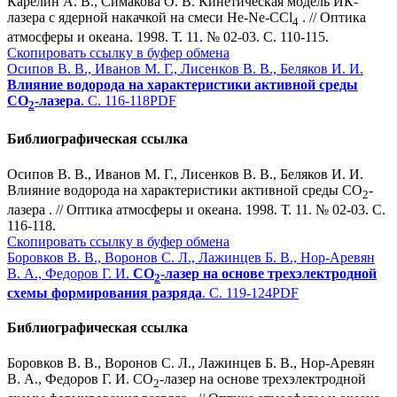
Карелин А. В., Симакова О. В. Кинетическая модель ИК-
лазера с ядерной накачкой на смеси He-Ne-CCl
. // Оптика
4
атмосферы и океана. 1998. Т. 11. № 02-03. С. 110-115.
Скопировать ссылку в буфер обмена
Осипов В. В., Иванов М. Г., Лисенков В. В., Беляков И. И.
Влияние водорода на характеристики активной среды
СО
-лазера
. С. 116-118
PDF
2
Библиографическая ссылка
Осипов В. В., Иванов М. Г., Лисенков В. В., Беляков И. И.
Влияние водорода на характеристики активной среды СО
-
2
лазера . // Оптика атмосферы и океана. 1998. Т. 11. № 02-03. С.
116-118.
Скопировать ссылку в буфер обмена
Боровков В. В., Воронов С. Л., Лажинцев Б. В., Нор-Аревян
В. А., Федоров Г. И.
СО
-лазер на основе трехэлектродной
2
схемы формирования разряда
. С. 119-124
PDF
Библиографическая ссылка
Боровков В. В., Воронов С. Л., Лажинцев Б. В., Нор-Аревян
В. А., Федоров Г. И. СО
-лазер на основе трехэлектродной
2