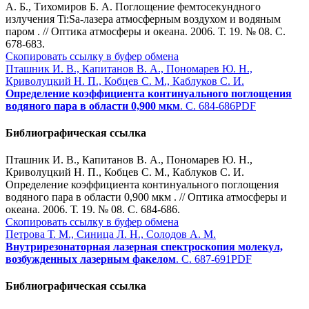
А. Б., Тихомиров Б. А. Поглощение фемтосекундного
излучения Ti:Sa-лазера атмосферным воздухом и водяным
паром . // Оптика атмосферы и океана. 2006. Т. 19. № 08. С.
678-683.
Скопировать ссылку в буфер обмена
Пташник И. В., Капитанов В. А., Пономарев Ю. Н.,
Криволуцкий Н. П., Кобцев С. М., Каблуков С. И.
Определение коэффициента континуального поглощения
водяного пара в области 0,900 мкм
. С. 684-686
PDF
Библиографическая ссылка
Пташник И. В., Капитанов В. А., Пономарев Ю. Н.,
Криволуцкий Н. П., Кобцев С. М., Каблуков С. И.
Определение коэффициента континуального поглощения
водяного пара в области 0,900 мкм . // Оптика атмосферы и
океана. 2006. Т. 19. № 08. С. 684-686.
Скопировать ссылку в буфер обмена
Петрова Т. М., Синица Л. Н., Солодов А. М.
Внутрирезонаторная лазерная спектроскопия молекул,
возбужденных лазерным факелом
. С. 687-691
PDF
Библиографическая ссылка