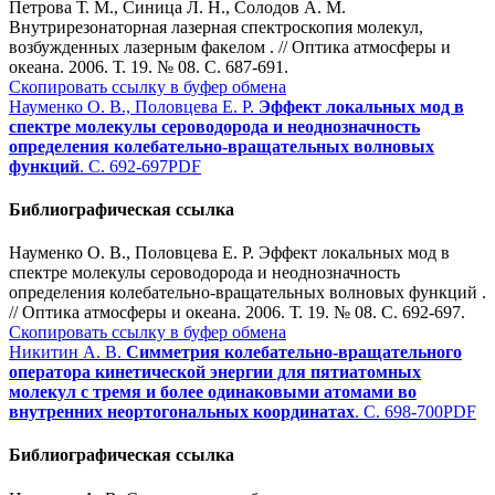
Петрова Т. М., Синица Л. Н., Солодов А. М.
Внутрирезонаторная лазерная спектроскопия молекул,
возбужденных лазерным факелом . // Оптика атмосферы и
океана. 2006. Т. 19. № 08. С. 687-691.
Скопировать ссылку в буфер обмена
Науменко О. В., Половцева Е. Р.
Эффект локальных мод в
спектре молекулы сероводорода и неоднозначность
определения колебательно-вращательных волновых
функций
. С. 692-697
PDF
Библиографическая ссылка
Науменко О. В., Половцева Е. Р. Эффект локальных мод в
спектре молекулы сероводорода и неоднозначность
определения колебательно-вращательных волновых функций .
// Оптика атмосферы и океана. 2006. Т. 19. № 08. С. 692-697.
Скопировать ссылку в буфер обмена
Никитин А. В.
Симметрия колебательно-вращательного
оператора кинетической энергии для пятиатомных
молекул с тремя и более одинаковыми атомами во
внутренних неортогональных координатах
. С. 698-700
PDF
Библиографическая ссылка