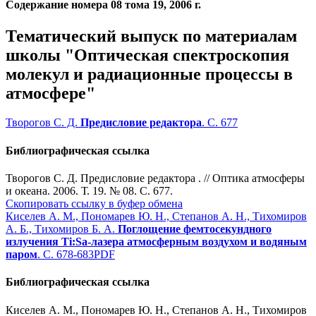
Содержание номера 08 тома 19, 2006 г.
Тематический выпуск по материалам
школы "Оптическая спектроскопия
молекул и радиационные процессы в
атмосфере"
Творогов С. Д.
Предисловие редактора
. С. 677
Библиографическая ссылка
Творогов С. Д. Предисловие редактора . // Оптика атмосферы
и океана. 2006. Т. 19. № 08. С. 677.
Скопировать ссылку в буфер обмена
Киселев А. М., Пономарев Ю. Н., Степанов А. Н., Тихомиров
А. Б., Тихомиров Б. А.
Поглощение фемтосекундного
излучения Ti:Sa-лазера атмосферным воздухом и водяным
паром
. С. 678-683
PDF
Библиографическая ссылка
Киселев А. М., Пономарев Ю. Н., Степанов А. Н., Тихомиров